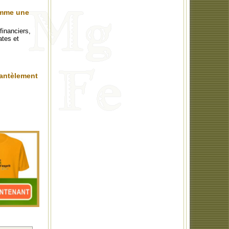
omme une
financiers,
ates et
mantèlement