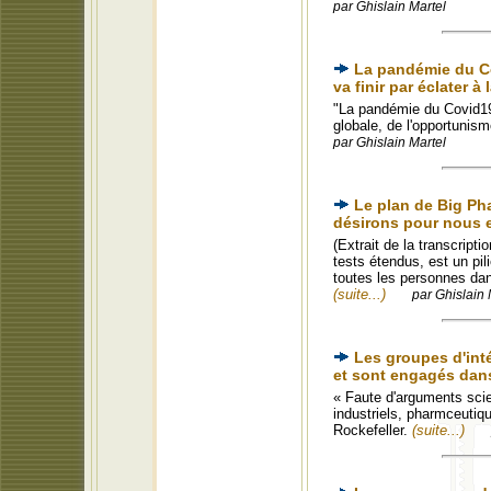
par Ghislain Martel
La pandémie du Co
va finir par éclater à
"La pandémie du Covid19
globale, de l'opportunism
par Ghislain Martel
Le plan de Big Ph
désirons pour nous 
(Extrait de la transcript
tests étendus, est un pili
toutes les personnes dans
(suite...)
par Ghislain 
Les groupes d'inté
et sont engagés dans
« Faute d'arguments scie
industriels, pharmceutiqu
Rockefeller.
(suite...)