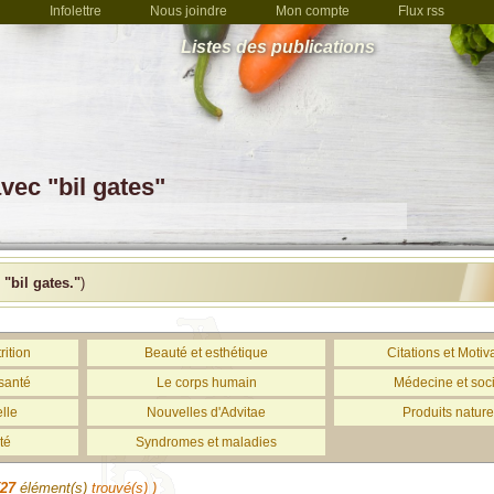
Infolettre
Nous joindre
Mon compte
Flux rss
Listes des publications
vec "bil gates"
c
"bil gates."
)
rition
Beauté et esthétique
Citations et Motiv
santé
Le corps humain
Médecine et soc
lle
Nouvelles d'Advitae
Produits nature
té
Syndromes et maladies
27
élément(s)
trouvé(s) )