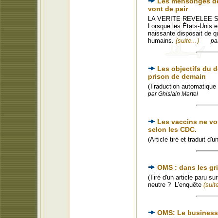
Les mensonges de 
vont de pair
LA VERITE REVELEE SUR
Lorsque les États-Unis e
naissante disposait de q
humains.
(suite...)
pa
Les objectifs du 
prison de demain
(Traduction automatique 
par Ghislain Martel
Les vaccins ne vo
selon les CDC.
(Article tiré et traduit d
OMS : dans les gri
(Tiré d'un article paru s
neutre ? L’enquête
(suite
OMS: Le business d