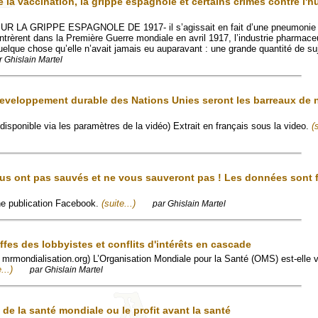
la vaccination, la grippe espagnole et certains crimes contre l'
 LA GRIPPE ESPAGNOLE DE 1917- il s’agissait en fait d’une pneumonie 
ntrèrent dans la Première Guerre mondiale en avril 1917, l’industrie pharmace
uelque chose qu’elle n’avait jamais eu auparavant : une grande quantité de su
r Ghislain Martel
developpement durable des Nations Unies seront les barreaux de 
disponible via les paramètres de la vidéo) Extrait en français sous la video.
(
us ont pas sauvés et ne vous sauveront pas ! Les données sont f
'une publication Facebook.
(suite...)
par Ghislain Martel
ffes des lobbyistes et conflits d'intérêts en cascade
ur mrmondialisation.org) L’Organisation Mondiale pour la Santé (OMS) est-elle 
...)
par Ghislain Martel
e la santé mondiale ou le profit avant la santé