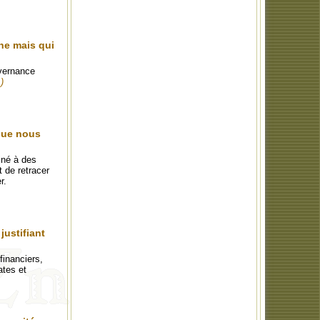
ne mais qui
uvernance
.)
 que nous
iné à des
t de retracer
r.
justifiant
financiers,
ates et