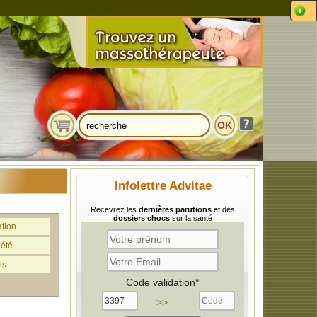
Infolettre Advitae
Recevrez les
dernières parutions
et des
dossiers chocs
sur la santé
ation
iété
ls
Code validation*
>>