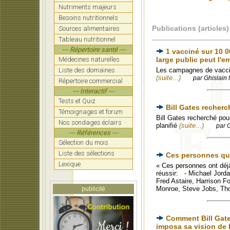
Nutriments majeurs
Besoins nutritionnels
Publications (articles)
Sources alimentaires
Tableau nutritionnel
--- Répertoire santé ---
1 vacciné sur 10 0
Médecines naturelles
large public peut l'
Liste des domaines
Les campagnes de vaccina
(suite...)
par Ghislain 
Répertoire commercial
--- Interactif ---
Tests et Quiz
Bill Gates recherc
Témoignages et forum
Bill Gates recherché pour
Nos sondages éclairs
planifié
(suite...)
par 
--- Références ---
Sélection du mois
Liste des sélections
Ces personnes qui
Lexique
« Ces personnes ont déjà 
réussir: - Michael Jordan
Fred Astaire, Harrison F
Monroe, Steve Jobs, Tho
publicité
Comment Bill Gate
imposa sa vision de 