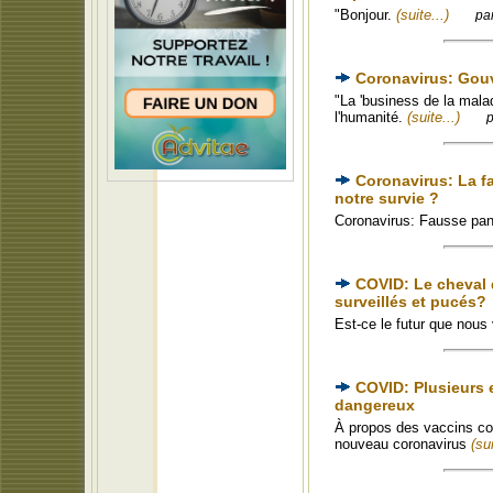
"Bonjour.
(suite...)
pa
Coronavirus: Gou
"La 'business de la malad
l'humanité.
(suite...)
p
Coronavirus: La f
notre survie ?
Coronavirus: Fausse pa
COVID: Le cheval d
surveillés et pucés?
Est-ce le futur que nous
COVID: Plusieurs e
dangereux
À propos des vaccins con
nouveau coronavirus
(sui