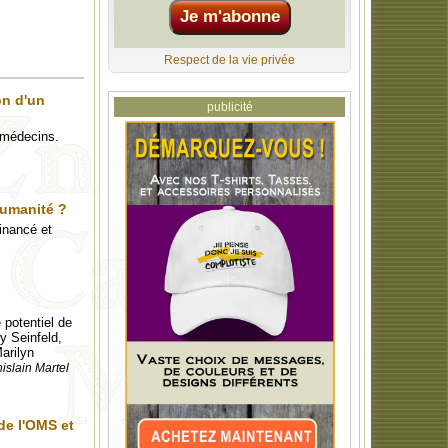
Respect de la vie privée
on d'un
publicité
s médecins.
humanité ?
financé et
 potentiel de
y Seinfeld,
arilyn
islain Martel
de l'OMS et