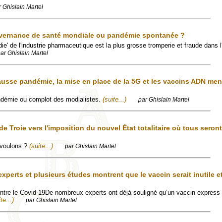
r Ghislain Martel
vernance de santé mondiale ou pandémie spontanée ?
ie' de l'industrie pharmaceutique est la plus grosse tromperie et fraude dans l'
ar Ghislain Martel
ausse pandémie, la mise en place de la 5G et les vaccins ADN men
ndémie ou complot des modialistes.
(suite...)
par Ghislain Martel
e Troie vers l'imposition du nouvel État totalitaire où tous seron
 voulons ?
(suite...)
par Ghislain Martel
xperts et plusieurs études montrent que le vaccin serait inutile e
tre le Covid-19De nombreux experts ont déjà souligné qu’un vaccin express 
te...)
par Ghislain Martel