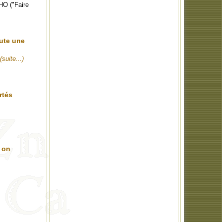
WHO ("Faire
oute une
(suite...)
rtés
, on