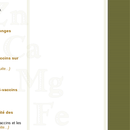
n.
songes
accins sur
uite...)
i-vaccins
ité des
accins et les
ite...)