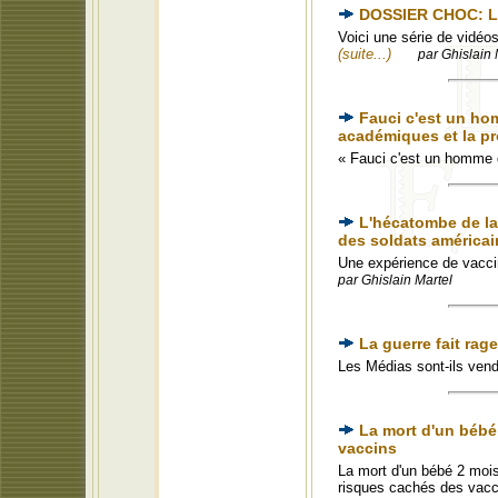
DOSSIER CHOC: Les
Voici une série de vidéos
(suite...)
par Ghislain 
Fauci c'est un ho
académiques et la p
« Fauci c'est un homme 
L'hécatombe de la 
des soldats américai
Une expérience de vaccin
par Ghislain Martel
La guerre fait rag
Les Médias sont-ils ven
La mort d'un bébé 
vaccins
La mort d'un bébé 2 mois 
risques cachés des vaccin