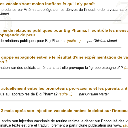
 vaccins sont moins inoffensifs qu'il n'y paraît
 produites par Artémisia collège sur les dérives de l'industrie de la vaccinatio
Martel
mme de relations publiques pour Big Pharma. Il contrôle les men
ropagande de peur
de relations publiques pour Big Pharma.
(suite...)
par Ghislain Martel
grippe espagnole est-elle le résultat d'une expérimentation de v
ns ?
ation sur des soldats américains a-t-elle provoqué la "grippe espagnole" ?
(s
e actuellement entre les promoteurs pro-vaccins et les parents ant
dus au laboratoires de Big Pharma?
(suite...)
par Ghislain Martel
2 mois après son injection vaccinale ranime le débat sur l'innocu
après son injection vaccinale de routine ranime le débat sur l'innocuité des v
s(Ce texte est tiré et traduit librement à partir d'une publication sur www.
(su