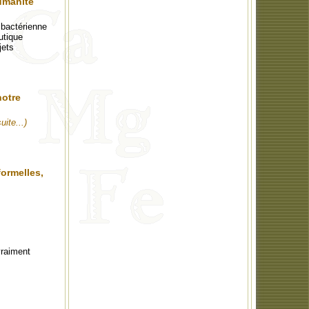
humanité
bactérienne
utique
jets
notre
suite...)
ormelles,
vraiment