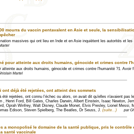
00 mourra du vaccin pentavalent en Asie et seule, la sensibilisati
empêcher
tion massives qui ont lieu en Inde et en Asie inquiètent les autorités et le
Martel
hé pour atteinte aux droits humains, génocide et crimes contre l'
 atteinte aux droits humains, génocide et crimes contre l'humanité ?1. Avoir 
Ghislain Martel
 ont déjà été rejetées, ont atteint des sommets
été rejetées, ont connu l’échec ou alors, on avait dit qu'elles n'avaient pas le
 , Henri Ford, Bill Gates, Charles Darwin, Albert Einstein, Isaac Newton, Jerr
ord, Oprah Winfrey, Walt Disney, Claude Monet, Elvis Presley, Lionel Messi, M
mas Edison, Steven Spielberg, The Beatles, Dr Seuss, J.
(suite...)
par Gh
s a monopolisé le domaine de la santé publique, pris le contrôle 
la santé vaccinale