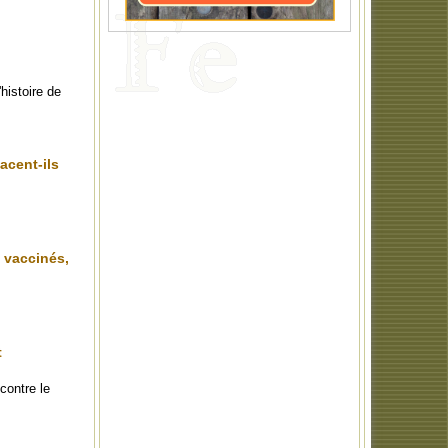
histoire de
acent-ils
t vaccinés,
t
contre le