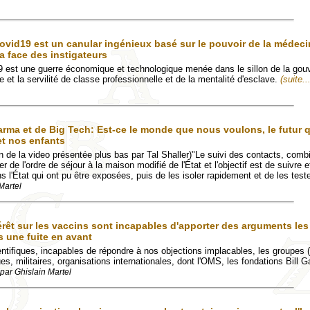
vid19 est un canular ingénieux basé sur le pouvoir de la médeci
 la face des instigateurs
 est une guerre économique et technologique menée dans le sillon de la go
e et la servilité de classe professionnelle et de la mentalité d'esclave.
(suite..
arma et de Big Tech: Est-ce le monde que nous voulons, le futur
et nos enfants
ion de la video présentée plus bas par Tal Shaller)"Le suivi des contacts, comb
er de l'ordre de séjour à la maison modifié de l'État et l'objectif est de suivre e
 l'État qui ont pu être exposées, puis de les isoler rapidement et de les teste
Martel
rêt sur les vaccins sont incapables d'apporter des arguments les 
 une fuite en avant
ntifiques, incapables de répondre à nos objections implacables, les groupes (
es, militaires, organisations internationales, dont l'OMS, les fondations Bill G
par Ghislain Martel