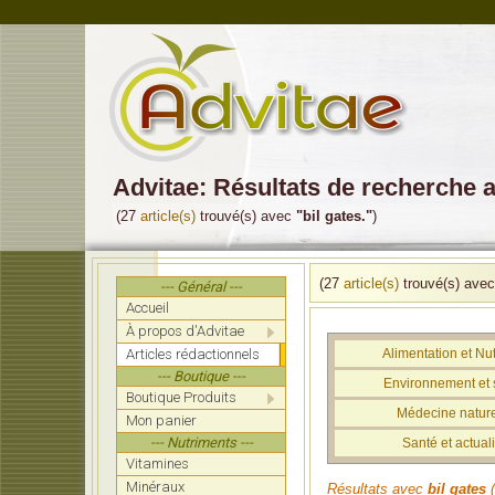
Advitae: Résultats de recherche a
(27
article(s)
trouvé(s) avec
"bil gates."
)
(27
article(s)
trouvé(s) ave
--- Général ---
Accueil
À propos d'Advitae
Articles rédactionnels
Alimentation et Nut
--- Boutique ---
Environnement et 
Boutique Produits
Médecine nature
Mon panier
--- Nutriments ---
Santé et actuali
Vitamines
Minéraux
Résultats avec
bil gates
(