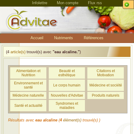
Infolettre
Mon compte
Flux rss
Accueil
Nutriments
Références
(4
article(s)
trouvé(s) avec
"eau alcaline."
)
Alimentation et
Beauté et
Citations et
Nutrition
esthétique
Motivation
Environnement et
Le corps humain
Médecine et société
santé
Médecine naturelle
Nouvelles d'Advitae
Produits naturels
Syndromes et
Santé et actualité
maladies
Résultats avec
eau alcaline
(
4
élément(s)
trouvé(s) )