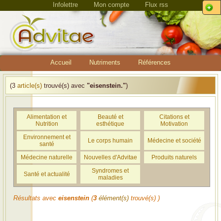
Infolettre
Mon compte
Flux rss
Accueil
Nutriments
Références
(3
article(s)
trouvé(s) avec
"eisenstein."
)
Alimentation et
Beauté et
Citations et
Nutrition
esthétique
Motivation
Environnement et
Le corps humain
Médecine et société
santé
Médecine naturelle
Nouvelles d'Advitae
Produits naturels
Syndromes et
Santé et actualité
maladies
Résultats avec
eisenstein
(
3
élément(s)
trouvé(s) )