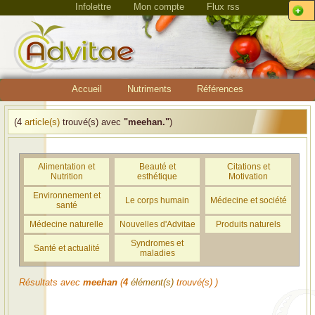
Infolettre
Mon compte
Flux rss
Accueil
Nutriments
Références
(4
article(s)
trouvé(s) avec
"meehan."
)
Alimentation et
Beauté et
Citations et
Nutrition
esthétique
Motivation
Environnement et
Le corps humain
Médecine et société
santé
Médecine naturelle
Nouvelles d'Advitae
Produits naturels
Syndromes et
Santé et actualité
maladies
Résultats avec
meehan
(
4
élément(s)
trouvé(s) )