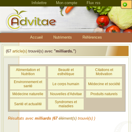
Infolettre
Mon compte
Flux rss
Accueil
Nutriments
Références
(67
article(s)
trouvé(s) avec
"milliards."
)
Alimentation et
Beauté et
Citations et
Nutrition
esthétique
Motivation
Environnement et
Le corps humain
Médecine et société
santé
Médecine naturelle
Nouvelles d'Advitae
Produits naturels
Syndromes et
Santé et actualité
maladies
Résultats avec
milliards
(
67
élément(s)
trouvé(s) )