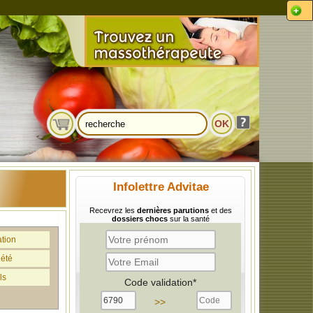
Infolettre Advitae
Recevrez les
dernières parutions
et des
dossiers chocs
sur la santé
ation
iété
ls
Code validation*
>>