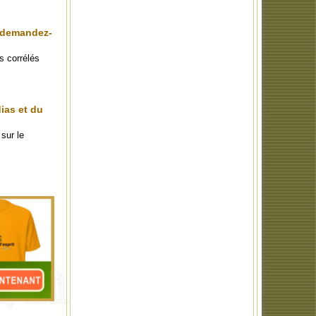
, demandez-
s corrélés
ias et du
sur le