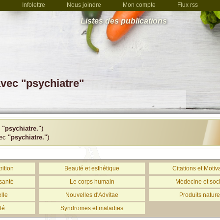
Infolettre
Nous joindre
Mon compte
Flux rss
Listes des publications
avec "psychiatre"
c
"psychiatre."
)
vec
"psychiatre."
)
rition
Beauté et esthétique
Citations et Motiv
santé
Le corps humain
Médecine et soc
lle
Nouvelles d'Advitae
Produits nature
té
Syndromes et maladies