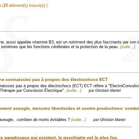
e
(
15
élément(s)
trouvé(s) )
ne, aussi appelée vitamine B3, est un nutriment des plus fascinants par son i
extrèmes que les fonctions cérébrales et la protection de la peau.
(suite...)
 ne connaissiez pas à propos des électrochocs ECT
nnaissiez pas à propos des électrochocs (ECT) ECT réfère à "ElectroConvuls
 "Thérapie par Convulsion Électrique".
(suite...)
par Ghislain Martel
ement aveugle, mesures liberticides et contre-productives: combi
aveugle, combien de morts évitables ?
(suite...)
par Ghislain Martel
s paradoxaux qui existent, le psychiatre est le plus fou