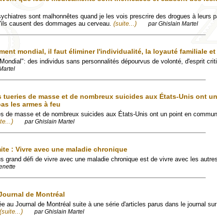
chiatres sont malhonnêtes quand je les vois prescrire des drogues à leurs pa
qu'ils causent des dommages au cerveau.
(suite...)
par Ghislain Martel
t mondial, il faut éliminer l'individualité, la loyauté familiale et
Mondial": des individus sans personnalités dépourvus de volonté, d'esprit cri
Martel
s tueries de masse et de nombreux suicides aux États-Unis ont un
as les armes à feu
ies de masse et de nombreux suicides aux États-Unis ont un point en commun 
te...)
par Ghislain Martel
mite : Vivre avec une maladie chronique
us grand défi de vivre avec une maladie chronique est de vivre avec les autre
enette
u Journal de Montréal
ée au Journal de Montréal suite à une série d'articles parus dans le journal sur
(suite...)
par Ghislain Martel