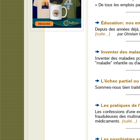
« De tous les emplois par
Éducation: nos e
Depuis des années déjà, 
(suite...)
par Ghislain 
Inventer des mal
Inventer des maladies po
"maladie" infantile ou d'
L'échec partiel ou
Sommes-nous bien trait
Les pratiques de 
Les confessions d'une e
frauduleuses des multina
médicaments.
(suite...)
Les psychiatres s