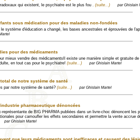
adoxaux qui existent, le psychiatre est le plus fou .
(suite...)
par Ghislain 
nfants sous médication pour des maladies non-fondées
le système d'éducation a changé, les bases ancestrales et éprouvées de l'a
Martel
adies pour des médicaments
ur mieux vendre des médicamentsIl existe une manière simple et gratuite de
adulte, en tout cas pour le psychiatre!
(suite...)
par Ghislain Martel
 total de notre système de santé
és par notre système de santé?
(suite...)
par Ghislain Martel
l'industrie pharmaceutique dénoncées
x-représentante de BIG PHARMA publiées dans un livre-choc dénoncent les p
tionales pour camoufler les effets secondaires et permettre la vente accrue d
par Ghislain Martel
avent que leurs médicaments sont inefficaces et causent des lés