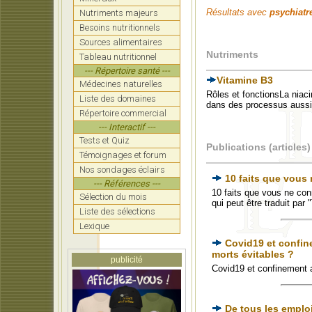
Résultats avec
psychiatr
Nutriments majeurs
Besoins nutritionnels
Sources alimentaires
Nutriments
Tableau nutritionnel
--- Répertoire santé ---
Vitamine B3
Médecines naturelles
Rôles et fonctionsLa niaci
Liste des domaines
dans des processus aussi 
Répertoire commercial
--- Interactif ---
Tests et Quiz
Publications (articles)
Témoignages et forum
Nos sondages éclairs
10 faits que vous
--- Références ---
10 faits que vous ne co
Sélection du mois
qui peut être traduit par
Liste des sélections
Lexique
Covid19 et confin
morts évitables ?
publicité
Covid19 et confinement 
De tous les emploi