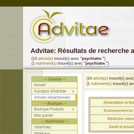
Advitae: Résultats de recherche 
(14
article(s)
trouvé(s) avec
"psychiatre."
)
(1
nutriment(s)
trouvé(s) avec
"psychiatre."
)
(14
article(s)
trouvé(s) ave
--- Général ---
(1
nutriment(s)
trouvé(s) a
Accueil
À propos d'Advitae
Articles rédactionnels
Alimentation et Nut
--- Boutique ---
Boutique Produits
Environnement et 
Mon panier
Médecine nature
--- Nutriments ---
Vitamines
Santé et actuali
Minéraux