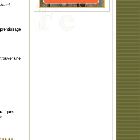
Martel
pprentissage
 trouver une
ratiques
e
ions au