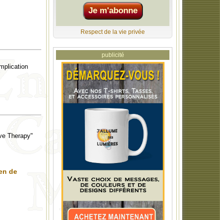
Respect de la vie privée
publicité
mplication
ive Therapy"
en de