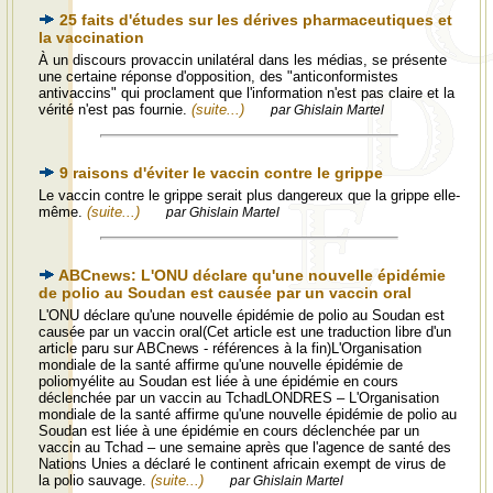
25 faits d'études sur les dérives pharmaceutiques et
la vaccination
À un discours provaccin unilatéral dans les médias, se présente
une certaine réponse d'opposition, des "anticonformistes
antivaccins" qui proclament que l'information n'est pas claire et la
vérité n'est pas fournie.
(suite...)
par Ghislain Martel
9 raisons d'éviter le vaccin contre le grippe
Le vaccin contre le grippe serait plus dangereux que la grippe elle-
même.
(suite...)
par Ghislain Martel
ABCnews: L'ONU déclare qu'une nouvelle épidémie
de polio au Soudan est causée par un vaccin oral
L'ONU déclare qu'une nouvelle épidémie de polio au Soudan est
causée par un vaccin oral(Cet article est une traduction libre d'un
article paru sur ABCnews - références à la fin)L'Organisation
mondiale de la santé affirme qu'une nouvelle épidémie de
poliomyélite au Soudan est liée à une épidémie en cours
déclenchée par un vaccin au TchadLONDRES – L'Organisation
mondiale de la santé affirme qu'une nouvelle épidémie de polio au
Soudan est liée à une épidémie en cours déclenchée par un
vaccin au Tchad – une semaine après que l'agence de santé des
Nations Unies a déclaré le continent africain exempt de virus de
la polio sauvage.
(suite...)
par Ghislain Martel