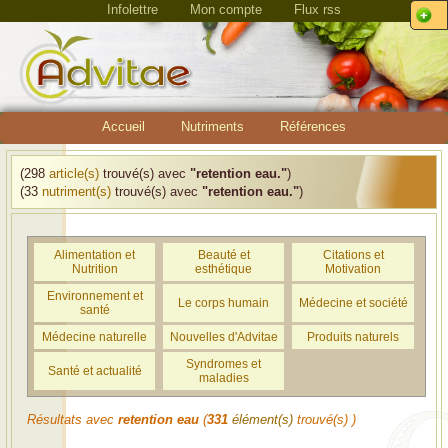
Infolettre
Mon compte
Flux rss
Accueil
Nutriments
Références
(298
article(s)
trouvé(s) avec
"retention eau."
)
(33
nutriment(s)
trouvé(s) avec
"retention eau."
)
Alimentation et
Beauté et
Citations et
Nutrition
esthétique
Motivation
Environnement et
Le corps humain
Médecine et société
santé
Médecine naturelle
Nouvelles d'Advitae
Produits naturels
Syndromes et
Santé et actualité
maladies
Résultats avec
retention eau
(
331
élément(s)
trouvé(s) )