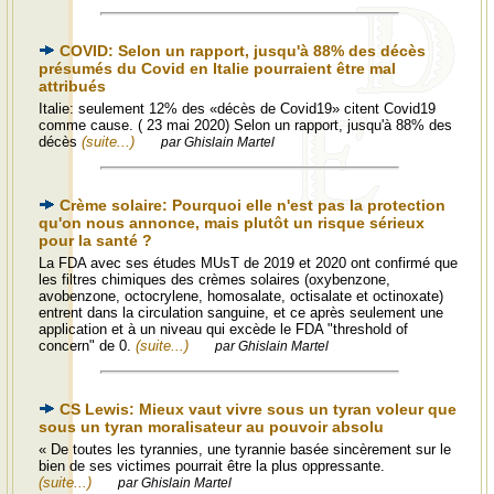
COVID: Selon un rapport, jusqu'à 88% des décès
présumés du Covid en Italie pourraient être mal
attribués
Italie: seulement 12% des «décès de Covid19» citent Covid19
comme cause. ( 23 mai 2020) Selon un rapport, jusqu'à 88% des
décès
(suite...)
par Ghislain Martel
Crème solaire: Pourquoi elle n'est pas la protection
qu'on nous annonce, mais plutôt un risque sérieux
pour la santé ?
La FDA avec ses études MUsT de 2019 et 2020 ont confirmé que
les filtres chimiques des crèmes solaires (oxybenzone,
avobenzone, octocrylene, homosalate, octisalate et octinoxate)
entrent dans la circulation sanguine, et ce après seulement une
application et à un niveau qui excède le FDA "threshold of
concern" de 0.
(suite...)
par Ghislain Martel
CS Lewis: Mieux vaut vivre sous un tyran voleur que
sous un tyran moralisateur au pouvoir absolu
« De toutes les tyrannies, une tyrannie basée sincèrement sur le
bien de ses victimes pourrait être la plus oppressante.
(suite...)
par Ghislain Martel