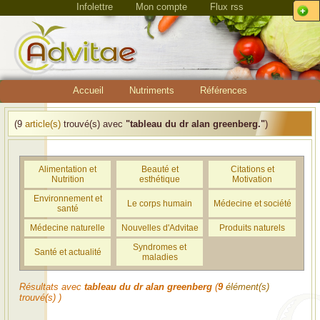
Infolettre
Mon compte
Flux rss
Accueil
Nutriments
Références
(9
article(s)
trouvé(s) avec
"tableau du dr alan greenberg."
)
Alimentation et
Beauté et
Citations et
Nutrition
esthétique
Motivation
Environnement et
Le corps humain
Médecine et société
santé
Médecine naturelle
Nouvelles d'Advitae
Produits naturels
Syndromes et
Santé et actualité
maladies
Résultats avec
tableau du dr alan greenberg
(
9
élément(s)
trouvé(s) )