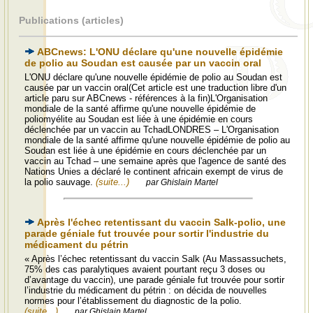
Publications (articles)
ABCnews: L'ONU déclare qu'une nouvelle épidémie
de polio au Soudan est causée par un vaccin oral
L'ONU déclare qu'une nouvelle épidémie de polio au Soudan est
causée par un vaccin oral(Cet article est une traduction libre d'un
article paru sur ABCnews - références à la fin)L'Organisation
mondiale de la santé affirme qu'une nouvelle épidémie de
poliomyélite au Soudan est liée à une épidémie en cours
déclenchée par un vaccin au TchadLONDRES – L'Organisation
mondiale de la santé affirme qu'une nouvelle épidémie de polio au
Soudan est liée à une épidémie en cours déclenchée par un
vaccin au Tchad – une semaine après que l'agence de santé des
Nations Unies a déclaré le continent africain exempt de virus de
la polio sauvage.
(suite...)
par Ghislain Martel
Après l'échec retentissant du vaccin Salk-polio, une
parade géniale fut trouvée pour sortir l'industrie du
médicament du pétrin
« Après l’échec retentissant du vaccin Salk (Au Massassuchets,
75% des cas paralytiques avaient pourtant reçu 3 doses ou
d’avantage du vaccin), une parade géniale fut trouvée pour sortir
l’industrie du médicament du pétrin : on décida de nouvelles
normes pour l’établissement du diagnostic de la polio.
(suite...)
par Ghislain Martel