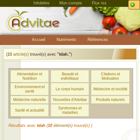
Infolettre
Mon compte
Flux rss
Accueil
Nutriments
Références
(10
article(s)
trouvé(s) avec
"tdah."
)
Alimentation et
Beauté et
Citations et
Nutrition
esthétique
Motivation
Environnement et
Le corps humain
Médecine et société
santé
Médecine naturelle
Nouvelles d'Advitae
Produits naturels
Syndromes et
Santé et actualité
maladies
Résultats avec
tdah
(
10
élément(s)
trouvé(s) )