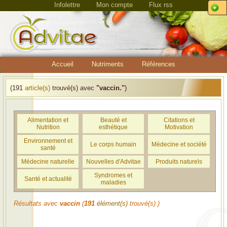
Infolettre
Mon compte
Flux rss
Accueil
Nutriments
Références
(191
article(s)
trouvé(s) avec
"vaccin."
)
Alimentation et
Beauté et
Citations et
Nutrition
esthétique
Motivation
Environnement et
Le corps humain
Médecine et société
santé
Médecine naturelle
Nouvelles d'Advitae
Produits naturels
Syndromes et
Santé et actualité
maladies
Résultats avec
vaccin
(
191
élément(s)
trouvé(s) )