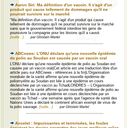
Aaron Siri: Ma définition d'un vaccin. Il s'agit d'un
produit qui cause tellement de dommages qu'il ne
pourrait survivre sur le marché
"Ma définition d'un vaccin: Il s'agit d'un produit qui cause
tellement de dommages qu'il ne pourrait survivre sur le marché
sans que le gouvernement fédéral interdise les gens de
poursuivre la compagnie pour les lésions qu'il a causé.
(suite...)
par Ghislain Martel
ABCnews: L'ONU déclare qu'une nouvelle épidémie
de polio au Soudan est causée par un vaccin oral
L'ONU déclare qu'une nouvelle épidémie de polio au Soudan est
causée par un vaccin oral(Cet article est une traduction libre d'un
article paru sur ABCnews - références à la fin)L'Organisation
mondiale de la santé affirme qu'une nouvelle épidémie de
poliomyélite au Soudan est liée à une épidémie en cours
déclenchée par un vaccin au TchadLONDRES – L'Organisation
mondiale de la santé affirme qu'une nouvelle épidémie de polio au
Soudan est liée à une épidémie en cours déclenchée par un
vaccin au Tchad – une semaine après que l'agence de santé des
Nations Unies a déclaré le continent africain exempt de virus de
la polio sauvage.
(suite...)
par Ghislain Martel
Ancelet : Impuissantes et terrorisées, les foules
écoutent les devins promettre des jours meilleurs grâce