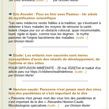
Siri s'est entretenu
(suite...)
par Ghislain Martel
Eric Ancelet : Pour en finir avec Pasteur - Un siècle
de mystification scientifique
"Les rares médecins restés fidèles à la tradition, qui s'évertuent à
redonner à leurs malades les moyens de retrouver la santé,
butent chaque jour sur un obstacle colossal, quasi insurmontable,
lourd, rigide et épais, comme tous les dogmes : le mythe
pastorien de l'origine bactérienne des maladies.
(suite...)
par Ghislain Martel
Etude: Les enfants non vaccinés sont moins
susceptibles d'avoir des retards de développement, de
l'asthme et des otites
POUR DIFFUSION IMMÉDIATE - 28 mai 2020(Tiré et traduit d'un
article paru sur https://childrenshealthdefense.
(suite...)
par Ghislain Martel
Henrion-caude: Personne n'est jamais mort des virus
lors des pandémies et c'est important de le dire
« Personne n'est jamais mort des virus lors des pandémies et
c'est important de le dire »- Alexandra Henrion-Caude,
Microbiologiste spécialisée
(suite...)
par Ghislain Martel