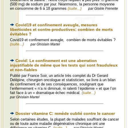
(500 mg) de sodium par jour. Néanmoins, la personne moyenne
en consomme de 6 à 18 grammes
(suite...)
par Gisèle Frenette
Covid19 et confinement aveugle, mesures
liberticides et contre-productives: combien de morts
évitables ?
Covid19 et confinement aveugle, combien de morts évitables ?
(suite...)
par Ghislain Martel
Covid: Le confinement est une aberration
injustifiable de même que les tests qui sont frauduleux
et non-fiables
Publié par France Soir, un article très complet du Dr Gerard
Delépine, chirurgien oncologue et statisticien, se livre à un bilan
du confinement et de ses conséquences, soulignant que
l’enfermement « n’a ni diminué, ni ralenti l’épidémie » et que l’on
fait face à un « dramatique échec médical.
(suite...)
par Ghislain Martel
Dossier vitamine C: remède oublié contre le cancer
Selon certaines études, la plupart de malades souffrant de cancer
ou de toute autre maladie dégénérative chronique ont une
déficience en vitamine C.
(suite...)