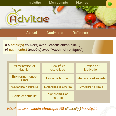
Infolettre
Mon compte
Flux rss
Accueil
Nutriments
Références
(65
article(s)
trouvé(s) avec
"vaccin chronique."
)
(4
nutriment(s)
trouvé(s) avec
"vaccin chronique."
)
Alimentation et
Beauté et
Citations et
Nutrition
esthétique
Motivation
Environnement et
Le corps humain
Médecine et société
santé
Médecine naturelle
Nouvelles d'Advitae
Produits naturels
Syndromes et
Santé et actualité
maladies
Résultats avec
vaccin chronique
(
69
élément(s)
trouvé(s) )