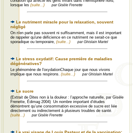
condition qui affecte les gens vivant dans l'hémisphère nord,
lorsque les
(suite...)
par Gisèle Frenette
Le nutriment miracle pour la relaxation, souvent
négligé
On n'en parle pas souvent ni suffisamment, mais il est important
de rappeler qu'une déficience en ce nutriment ne serait-ce que
sporadique ou temporaire,
(suite...)
par Ghislain Martel
Le stress oxydatif: Cause première de maladies
dégénératives?
Le phénomène de l'oxydationChaque jour que nous vivons
implique que nous respirons.
(suite...)
par Ghislain Martel
Le sucre
(Extrait de Dites non à la douleur : l’approche naturelle, par Gisèle
Frenette, Édimag 2004) Un nombre important d’études
démontrent qu’une consommation excessive de sucre est liée
directement ou indirectement à plusieurs troubles de santé.
(suite...)
par Gisèle Frenette
Le vrai visage de Louis Pasteur et de la vaccination: