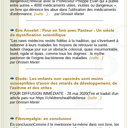
dangereuxEntrevue avec le Professeur Philippe Evan qui a publié
entre autres « 4000 médicaments utiles, inutiles ou dangereux »,
un livre qui dénonce les abus dans l'utilisation des médicaments
d'ordonnance.
(suite...)
par Ghislain Martel
Eric Ancelet : Pour en finir avec Pasteur - Un siècle
de mystification scientifique
"Les rares médecins restés fidèles à la tradition, qui s'évertuent à
redonner à leurs malades les moyens de retrouver la santé,
butent chaque jour sur un obstacle colossal, quasi insurmontable,
lourd, rigide et épais, comme tous les dogmes : le mythe
pastorien de l'origine bactérienne des maladies.
(suite...)
par Ghislain Martel
Etude: Les enfants non vaccinés sont moins
susceptibles d'avoir des retards de développement, de
l'asthme et des otites
POUR DIFFUSION IMMÉDIATE - 28 mai 2020(Tiré et traduit d'un
article paru sur https://childrenshealthdefense.
(suite...)
par Ghislain Martel
Fibromyalgie: en conclusion
En conclusionComme il le mentionne lui-même dans son livre, les