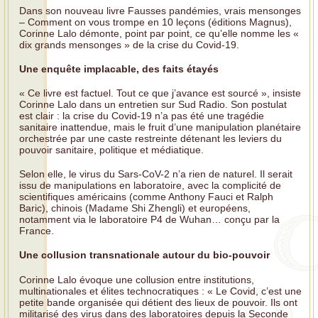
Dans son nouveau livre Fausses pandémies, vrais mensonges
– Comment on vous trompe en 10 leçons (éditions Magnus),
Corinne Lalo démonte, point par point, ce qu’elle nomme les «
dix grands mensonges » de la crise du Covid-19.
Une enquête implacable, des faits étayés
« Ce livre est factuel. Tout ce que j’avance est sourcé », insiste
Corinne Lalo dans un entretien sur Sud Radio. Son postulat
est clair : la crise du Covid-19 n’a pas été une tragédie
sanitaire inattendue, mais le fruit d’une manipulation planétaire
orchestrée par une caste restreinte détenant les leviers du
pouvoir sanitaire, politique et médiatique.
Selon elle, le virus du Sars-CoV-2 n’a rien de naturel. Il serait
issu de manipulations en laboratoire, avec la complicité de
scientifiques américains (comme Anthony Fauci et Ralph
Baric), chinois (Madame Shi Zhengli) et européens,
notamment via le laboratoire P4 de Wuhan… conçu par la
France.
Une collusion transnationale autour du bio-pouvoir
Corinne Lalo évoque une collusion entre institutions,
multinationales et élites technocratiques : « Le Covid, c’est une
petite bande organisée qui détient des lieux de pouvoir. Ils ont
militarisé des virus dans des laboratoires depuis la Seconde