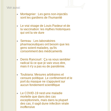
Voir aussi:
Montagnier : Les gens non-injectés
sont les gardiens de l'humanité
Le vrai visage de Louis Pasteur et de
la vaccination: les mythes historiques
qui ont la vie dure
Serreau : Les laboratoires
pharmaceutiques ont besoin que les
gens soient malades, qu'ils
consomment des médicaments
Denis Rancourt : Ça va vous sembler
radical là ce que je vais vous dire,
mais il n'y a pas eu de pandémie.
Toubiana: Mesures arbitraires et
censure politique. Le confinement et le
port du masque ne s'appuient sur
aucun fondement scientifique
Le COVID-19 nest une maladie
mortelle que dans des cas
exceptionnels, mais dans la plupart
des cas, il sagit dune infection virale
inoffensive