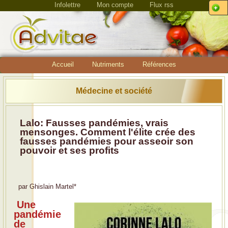
Infolettre
Mon compte
Flux rss
Accueil
Nutriments
Références
Médecine et société
Lalo: Fausses pandémies, vrais
mensonges. Comment l'élite crée des
fausses pandémies pour asseoir son
pouvoir et ses profits
par
Ghislain Martel
*
Une
pandémie
de