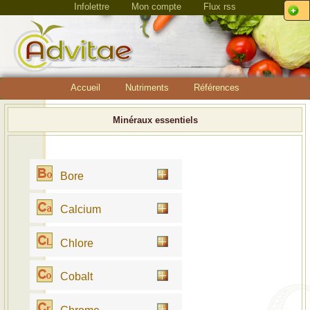
Infolettre
Mon compte
Flux rss
Accueil
Nutriments
Références
Minéraux essentiels
Bore
Calcium
Chlore
Cobalt