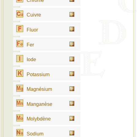
Chrome
Cuivre
Fluor
Fer
Iode
Potassium
Magnésium
Manganèse
Molybdène
Sodium