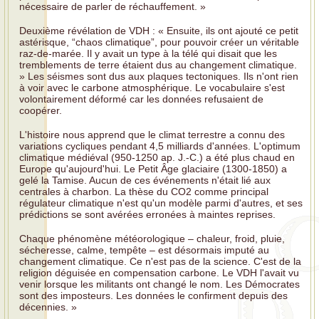
nécessaire de parler de réchauffement. »
Deuxième révélation de VDH : « Ensuite, ils ont ajouté ce petit
astérisque, “chaos climatique”, pour pouvoir créer un véritable
raz-de-marée. Il y avait un type à la télé qui disait que les
tremblements de terre étaient dus au changement climatique.
» Les séismes sont dus aux plaques tectoniques. Ils n'ont rien
à voir avec le carbone atmosphérique. Le vocabulaire s'est
volontairement déformé car les données refusaient de
coopérer.
L'histoire nous apprend que le climat terrestre a connu des
variations cycliques pendant 4,5 milliards d'années. L'optimum
climatique médiéval (950-1250 ap. J.-C.) a été plus chaud en
Europe qu'aujourd'hui. Le Petit Âge glaciaire (1300-1850) a
gelé la Tamise. Aucun de ces événements n'était lié aux
centrales à charbon. La thèse du CO2 comme principal
régulateur climatique n'est qu'un modèle parmi d'autres, et ses
prédictions se sont avérées erronées à maintes reprises.
Chaque phénomène météorologique – chaleur, froid, pluie,
sécheresse, calme, tempête – est désormais imputé au
changement climatique. Ce n'est pas de la science. C'est de la
religion déguisée en compensation carbone. Le VDH l'avait vu
venir lorsque les militants ont changé le nom. Les Démocrates
sont des imposteurs. Les données le confirment depuis des
décennies. »