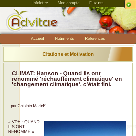
Infolettre
Mon compte
Flux rss
Accueil
Nutriments
Références
Citations et Motivation
CLIMAT: Hanson - Quand ils ont
renommé 'réchauffement climatique' en
'changement climatique', c'était fini.
par
Ghislain Martel
*
« VDH : QUAND
ILS ONT
RENOMMÉ «