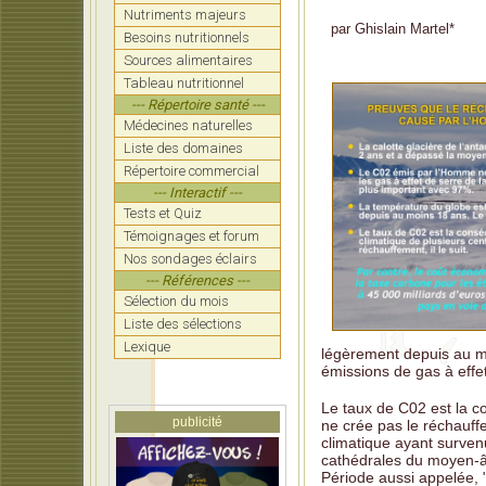
Nutriments majeurs
LATIPO
par
Ghislain Martel
*
dont 
Besoins nutritionnels
Sources alimentaires
Rand: 
Tableau nutritionnel
la for
--- Répertoire santé ---
COOLI
Médecines naturelles
nécess
Liste des domaines
MOORE:
Répertoire commercial
faire 
--- Interactif ---
Tests et Quiz
KENNED
pour 
Témoignages et forum
Nos sondages éclairs
CICERO
--- Références ---
RANCO
Sélection du mois
compl
Liste des sélections
Lexique
légèrement depuis au moi
émissions de gas à effe
Le taux de C02 est la c
publicité
ne crée pas le réchauffe
climatique ayant surven
cathédrales du moyen-âg
Période aussi appelée, 