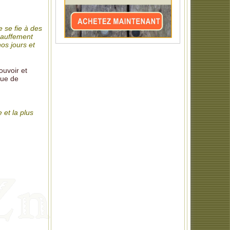
 se fie à des
hauffement
nos jours et
ouvoir et
que de
 et la plus