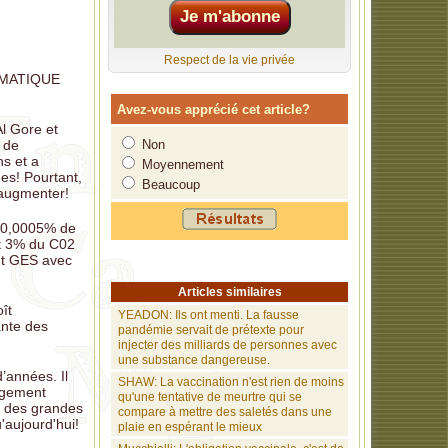
intentionnels
Respect de la vie privée
esclavage par
MATIQUE
oient des
Avez-vous apprécié cet article?
Al Gore et
Non
e de
lation et
ns et a
Moyennement
es! Pourtant,
Beaucoup
'augmenter!
500 milliards
 0,0005% de
es.
et 3% du C02
ant GES avec
ce
Articles similaires
ît
YEADON: Ils ont menti. La fausse
ante des
pandémie servait de prétexte pour
injecter des milliards de personnes avec
une substance dangereuse.
’années. Il
SHAW: La vaccination n'est rien de moins
angement
qu'une tentative de meurtre qui se
e des grandes
compare à mettre des saletés dans une
'aujourd'hui!
plaie en espérant le mieux