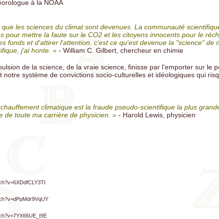
éorologue à la NOAA
e que les sciences du climat sont devenues. La communauté scientifique
 pour mettre la faute sur le CO2 et les citoyens innocents pour le réc
s fonds et d'attirer l'attention. c'est ce qu'est devenue la "science" de 
fique, j'ai honte. »
- William C. Gilbert, chercheur en chimie
pulsion de la science, de la vraie science, finisse par l'emporter sur le p
out notre système de convictions socio-culturelles et idéologiques qui ris
chauffement climatique est la fraude pseudo-scientifique la plus grande
e de toute ma carrière de physicien. »
- Harold Lewis, physicien
atch?v=6XDdfCLY3TI
atch?v=dPpMdr9VqUY
atch?v=7YX66UE_t9E