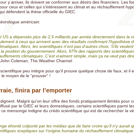
pour y arriver, ils doivent se conformer aux désirs des financiers. Les f
pour ceux et celles qui s'intéressent au climat et au réchauffement hyp
ui défendent la thèse officielle du GIEC.
étéorologue américain:
 US a dépensés plus de 2,5 milliards par année directement dans la r
eulement à ceux qui arrivent avec des résultats confirmant l'hypothèse 
matiques. Alors, les scientifiques n'ont pas d'autres choix. S'ils veulent l
 la position du gouvernement. Alors, 97% des rapports des scientifique
auffements climatiques. C'est vraiment simple, mais ça ne veut pas dire
 John Coleman, The Weather Channel
ientifique peu intègre pour qu'il prouve quelque chose de faux, et il es
r le moyen de le "prouver" !
raie, finira par l'emporter
ndignent. Malgré qu'on leur offre des fonds pratiquement ilimités pour c
ffusé par le GIEC et leurs domestiques, certains scientifiques parmi les 
 ce mensonge indigne du crédo scientifique qui est de rechercher la vér
ge éhonté colporté par les médias que de faire croire qu’il n’y aurait 
ntifiques sceptiques sur l’origine humaine du réchauffement climatique