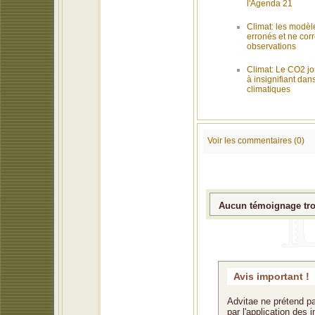
l'Agenda 21
Climat: les modèl
erronés et ne co
observations
Climat: Le CO2 jo
à insignifiant da
climatiques
Voir les commentaires (0)
Aucun témoignage trou
Avis important !
Advitae ne prétend pa
par l'application des