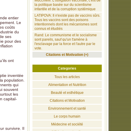
Mucchielli: L'obligation vaccinale, c'est de
la politique basée sur du scientisme
infantile et de la corruption systémique
LATIPOVA: Il n'existe pas de vaccins sûrs.
nde entier
Tous les vaccins sont des poisons
ppement. Le
intentionnels dont les mécanismes sont
es coûts
connus et étudiés
ndustrie du
Rand: Le communisme et le socialisme
de ses
sont pareils, sauf qu'un t'amène à
ie pour des
l'esclavage par la force et l'autre par le
flation
vote.
Citations et Motivation (+)
'ils ont
Categories
ptie inventée
Tous les articles
la population.
mnents qui
Alimentation et Nutrition
ui souvent
Beauté et esthétique
urtout les
n capital-
Citations et Motivation
Environnement et santé
Le corps humain
Médecine et société
r survivre. Il