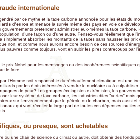
raude internationale
endré par ce mythe et la taxe carbone annoncée pour les états du mo
liards d’euros
et menace la survie même des pays en voie de dévelo
es gouvernements prétendent administrer eux-mêmes la taxe carbone, l
a population, d'une façon ou d'une autre. Pensez-vous réellement que l'i
a simplement absorber les montants de la taxes sans hausser les prix 
t que non, et comme nous aurons encore besoin de ces sources d'énerg
us pauvres comme toujours, vont en subir les pires contrecoups par l'in
le prix Nobel pour les mensonges ou des incohérences scientifiques qu
t le faire!
par l'Homme soit responsable du réchauffement climatique est une ine
illiards par les états intéressés à vendre le nucléaire ou à culpabiliser 
campagnes de peur? Les groupes écologistes extrêmistes, les gouverne
ser leur système de taxe carbone, les industries dites "vertes" mais q
treux sur l'environnement que le pétrole ou le charbon, mais aussi et s
tionaux qui vont récolter la large part de toutes ces dépenses inutiles e
nts.
ifiques, ou presque, sont achetables
re ou une chair de science du climat ou autre, doit obtenir des fonds pou