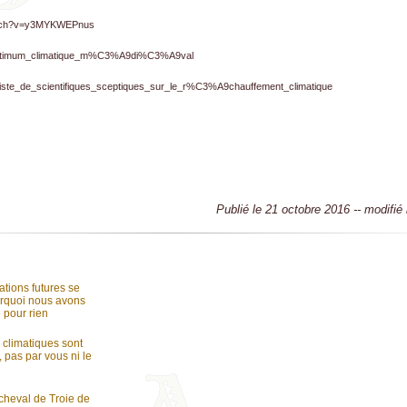
watch?v=y3MYKWEPnus
iki/Optimum_climatique_m%C3%A9di%C3%A9val
ki/Liste_de_scientifiques_sceptiques_sur_le_r%C3%A9chauffement_climatique
Publié le 21 octobre 2016 -- modifié
ations futures se
rquoi nous avons
 pour rien
climatiques sont
, pas par vous ni le
cheval de Troie de