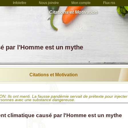
Infolettre
Nous joindre
Mon compte
Flux rss
Citations et Motivation
sé par l'Homme est un mythe
Citations et Motivation
: Ils ont menti. La fausse pandémie servait de prétexte pour injecter 
rsonnes avec une substance dangereuse.
 La vaccination n'est rien de moins qu'une tentative de meurtre qui s
 des saletés dans une plaie en espérant le mieux
nt climatique causé par l'Homme est un mythe
elli: L'obligation vaccinale, c'est de la politique basée sur du scientisme
corruption systémique