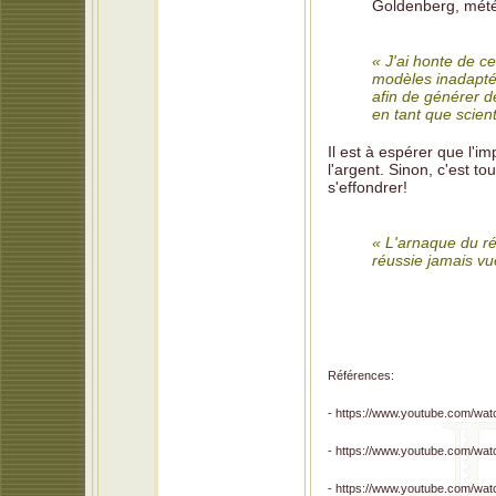
Goldenberg, mét
« J'ai honte de c
modèles inadaptés
afin de générer de
en tant que scienti
Il est à espérer que l'im
l'argent. Sinon, c'est t
s'effondrer!
« L'arnaque du ré
réussie jamais vu
Références:
- https://www.youtube.com/w
- https://www.youtube.com/w
- https://www.youtube.com/w