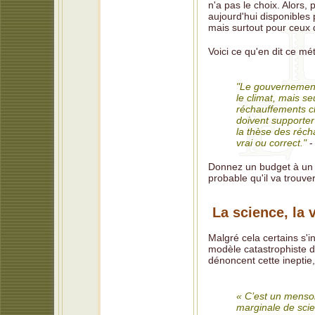
n'a pas le choix. Alors, 
aujourd'hui disponibles 
mais surtout pour ceux q
Voici ce qu'en dit ce m
"Le gouvernement
le climat, mais s
réchauffements cli
doivent supporter
la thèse des réch
vrai ou correct."
-
Donnez un budget à un sc
probable qu'il va trouve
La science, la v
Malgré cela certains s'i
modèle catastrophiste di
dénoncent cette ineptie,
« C’est un menson
marginale de scie