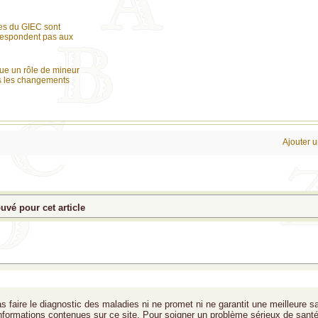
es du GIEC sont
rrespondent pas aux
ue un rôle de mineur
ns les changements
Ajouter 
vé pour cet article
s faire le diagnostic des maladies ni ne promet ni ne garantit une meilleure s
 informations contenues sur ce site. Pour soigner un problème sérieux de santé