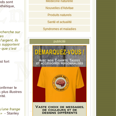
Médecine naturelle
onds sont
othétique,
Nouvelles d'Advitae
Produits naturels
Santé et actualité
Syndromes et maladies
echerche sur
des
'argent, ils
publicité
s supportent
 que c'est
t fort
onfirmer le
plus illustres
ité.
qu’une frange
 »
- Stanley