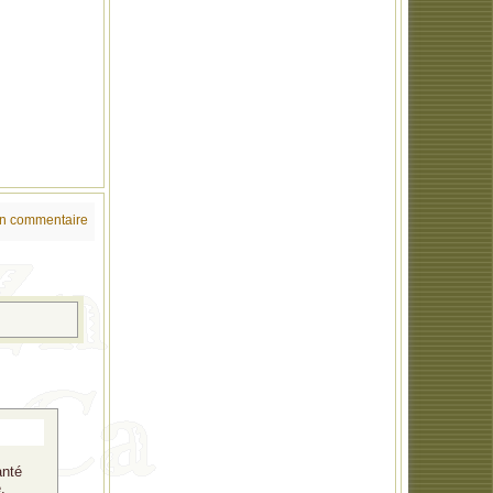
un commentaire
anté
,