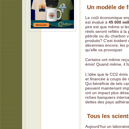
Un modèle de f
Le coût économique eng
est évalué à
45 000 mil
pire est que même si l
réels seront refilés à l
pétrole ou du charbon v
produits? C'est éviden
décennies encore, les pl
qu'elle va provoquer.
Certains ont même reçu 
émis! Quand même, il fau
L'idée que le CO2 émis 
et financée à coups de m
Qui bénéficie de tels 
peuvent maintenant impo
ont un impact plus désas
riches banquiers interna
dettes des pays adhéra
Tous les scient
Aujourd'hui un laboratoi