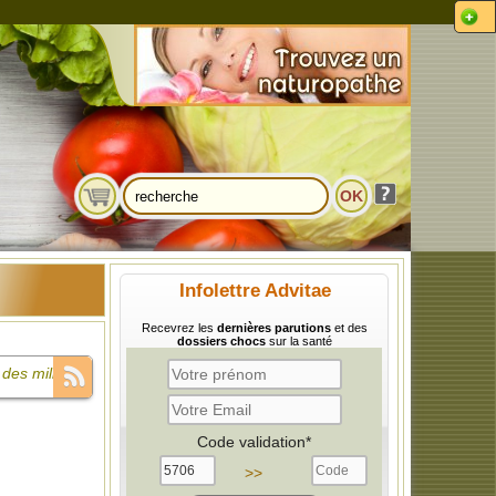
Infolettre Advitae
Recevrez les
dernières parutions
et des
dossiers chocs
sur la santé
des milliards
e compare à
Code validation*
 infantile et
>>