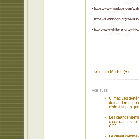
- https://www.youtube.com/
- https://fr.wikipedia.org/w
- http://www.wikiberal.org/wi
-
Ghislain Martel (+)
Voir aussi:
Climat: Les génér
demanderont pou
cédé à la panique
Les changements 
créés par le soleil
CO2
Le climat comme 