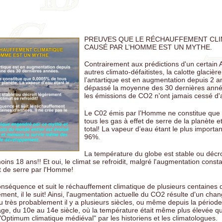
VA: Il n'existe pas de vaccins sûrs. Tous les vaccins sont des poisons 
les mécanismes sont connus et étudiés
Le communisme et le socialisme sont pareils, sauf qu'un t'amène à l'
ce et l'autre par le vote.
PREUVES QUE LE RÉCHAUFFEMENT CLI
CAUSÉ PAR L’HOMME EST UN MYTHE.
DGE: Un gouvernement qui use de taxes sur le peuple sans quelles s
ités urgentes est un instrument de tyrannie.
Contrairement aux prédictions d'un certain 
autres climato-défaitistes, la calotte glacièr
 Le changement climatique est un leurre utilisé pour effrayer la popu
l’antartique est en augmentation depuis 2 a
de l'argent dans le but de la contrôler
dépassé la moyenne des 30 dernières anné
les émissions de CO2 n'ont jamais cessé d
Y: Ils gagnent 60 milliards par an avec les vaccins, mais ils gagnent 
les remèdes contre les blessures des vaccins
Le C02 émis par l’Homme ne constitue que
N: Plus l’effondrement d’un empire est proche, plus ses lois sont foll
tous les gas à effet de serre de la planète 
total! La vapeur d’eau étant le plus import
URT: Votre vaccin met les autres en danger et se base sur une scien
96%.
ètement corrompue. Il s'agit d'une arnaque médicale grotesque
La température du globe est stable ou décro
ns 18 ans!! Et oui, le climat se refroidit, malgré l'augmentation const
t de serre par l'Homme!
onséquence et suit le réchauffement climatique de plusieurs centaines d
ment, il le suit! Ainsi, l'augmentation actuelle du CO2 résulte d'un ch
u très probablement il y a plusieurs siècles, ou même depuis la périod
e, du 10e au 14e siècle, où la température était même plus élevée qu
"Optimum climatique médiéval" par les historiens et les climatologues.