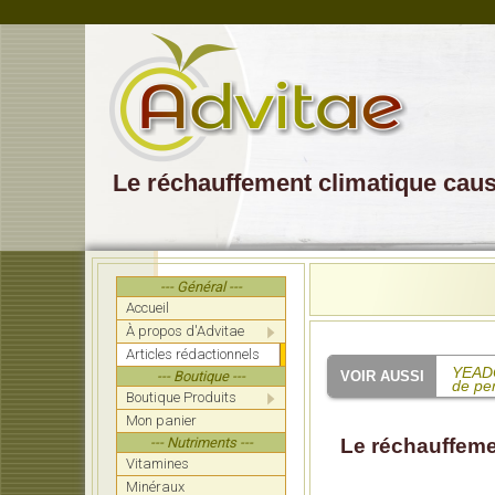
Le réchauffement climatique cau
--- Général ---
Accueil
À propos d'Advitae
Articles rédactionnels
YEADON
--- Boutique ---
de pe
Boutique Produits
Mon panier
SHAW:
mettre
--- Nutriments ---
Le réchauffeme
Vitamines
Mucchi
de la 
Minéraux