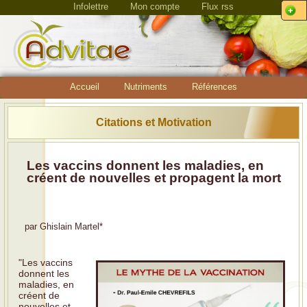
Infolettre
Mon compte
Flux rss
Accueil
Nutriments
Références
Citations et Motivation
Les vaccins donnent les maladies, en
créent de nouvelles et propagent la mort
par
Ghislain Martel
*
"Les vaccins
donnent les
maladies, en
créent de
nouvelles et