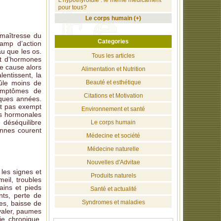
L'hypothyroïdie : le même médicament
pour tous?
Le corps humain (+)
 maîtresse du
Categories
hamp d’action
au que les os.
Tous les articles
nt d’hormones
e cause alors
Alimentation et Nutrition
entissent, la
rûle moins de
Beauté et esthétique
symptômes de
Citations et Motivation
lques années.
est pas exempt
Environnement et santé
ns hormonales
 déséquilibre
Le corps humain
ennes courent
Médecine et société
Médecine naturelle
Nouvelles d'Advitae
les signes et
Produits naturels
eil, troubles
ains et pieds
Santé et actualité
nts, perte de
Syndromes et maladies
res, baisse de
avaler, paumes
ie chronique,