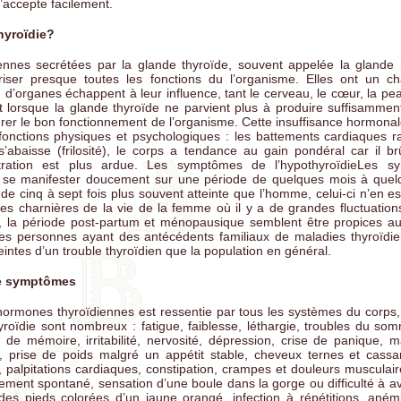
l’accepte facilement.
hyroïdie?
nnes secrétées par la glande thyroïde, souvent appelée la glande
riser presque toutes les fonctions du l’organisme. Elles ont un c
 d’organes échappent à leur influence, tant le cerveau, le cœur, la pe
ît lorsque la glande thyroïde ne parvient plus à produire suffisamme
rer le bon fonctionnement de l’organisme. Cette insuffisance hormonal
onctions physiques et psychologiques : les battements cardiaques ral
’abaisse (frilosité), le corps a tendance au gain pondéral car il b
ntration est plus ardue. Les symptômes de l’hypothyroïdieLes 
t se manifester doucement sur une période de quelques mois à que
de cinq à sept fois plus souvent atteinte que l’homme, celui-ci n’en 
des charnières de la vie de la femme où il y a de grandes fluctuatio
e, la période post-partum et ménopausique semblent être propices au
es personnes ayant des antécédents familiaux de maladies thyroïdi
teintes d’un trouble thyroïdien que la population en général.
de symptômes
rmones thyroïdiennes est ressentie par tous les systèmes du corps, 
oïdie sont nombreux : fatigue, faiblesse, léthargie, troubles du somm
 de mémoire, irritabilité, nervosité, dépression, crise de panique, m
ée, prise de poids malgré un appétit stable, cheveux ternes et cassa
, palpitations cardiaques, constipation, crampes et douleurs musculai
avortement spontané, sensation d’une boule dans la gorge ou difficulté à 
es pieds colorées d’un jaune orangé, infection à répétitions, aném