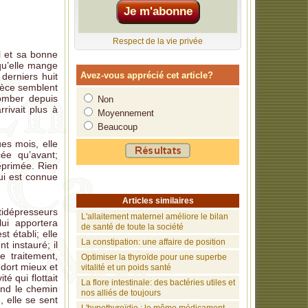
Respect de la vie privée
l et sa bonne
 qu’elle mange
Avez-vous apprécié cet article?
 derniers huit
pièce semblent
tomber depuis
Non
rivait plus à
Moyennement
Beaucoup
ues mois, elle
ée qu’avant;
déprimée. Rien
qui est connue
Articles similaires
idépresseurs
L'allaitement maternel améliore le bilan
lui apportera
de santé de toute la société
t établi; elle
La constipation: une affaire de position
t instauré; il
e traitement,
Optimiser la thyroïde pour une superbe
 dort mieux et
vitalité et un poids santé
é qui flottait
La flore intestinale: des bactéries utiles et
end le chemin
nos alliés de toujours
, elle se sent