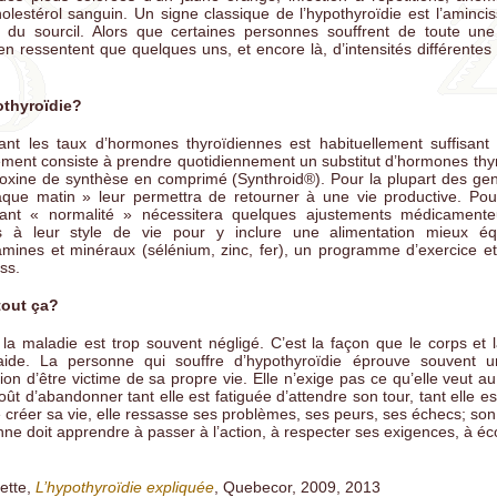
olestérol sanguin. Un signe classique de l’hypothyroïdie est l’aminci
 du sourcil. Alors que certaines personnes souffrent de toute un
n ressentent que quelques uns, et encore là, d’intensités différentes 
othyroïdie?
iant les taux d’hormones thyroïdiennes est habituellement suffisant
itement consiste à prendre quotidiennement un substitut d’hormones thy
roxine de synthèse en comprimé (Synthroid®). Pour la plupart des gen
haque matin » leur permettra de retourner à une vie productive. Pour
sant « normalité » nécessitera quelques ajustements médicamente
 à leur style de vie pour y inclure une alimentation mieux équ
amines et minéraux (sélénium, zinc, fer), un programme d’exercice 
ss.
tout ça?
la maladie est trop souvent négligé. C’est la façon que le corps et 
’aide. La personne qui souffre d’hypothyroïdie éprouve souvent u
ion d’être victime de sa propre vie. Elle n’exige pas ce qu’elle veut a
oût d’abandonner tant elle est fatiguée d’attendre son tour, tant elle 
 de créer sa vie, elle ressasse ses problèmes, ses peurs, ses échecs; so
nne doit apprendre à passer à l’action, à respecter ses exigences, à éc
ette,
L’hypothyroïdie expliquée
, Quebecor, 2009, 2013