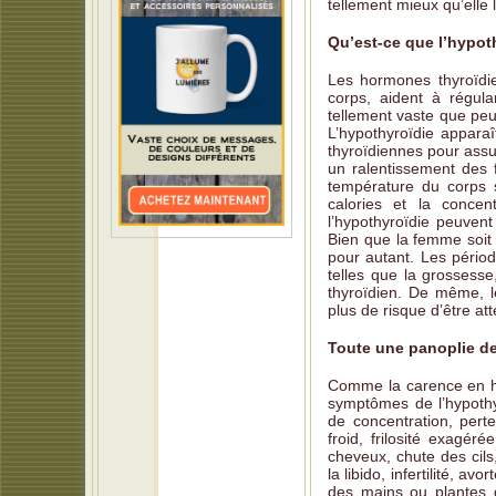
tellement mieux qu’elle 
Qu’est-ce que l’hypot
Les hormones thyroïdie
corps, aident à régula
tellement vaste que peu
L’hypothyroïdie appara
thyroïdiennes pour assu
un ralentissement des f
température du corps s
calories et la conce
l’hypothyroïdie peuven
Bien que la femme soit 
pour autant. Les pério
telles que la grossess
thyroïdien. De même, l
plus de risque d’être at
Toute une panoplie 
Comme la carence en ho
symptômes de l’hypothyr
de concentration, perte
froid, frilosité exagér
cheveux, chute des cils
la libido, infertilité, 
des mains ou plantes d