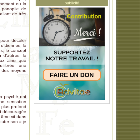
publicité
ssement ou la
e panoplie de
allant de très
 pour déceler
roïdiennes, le
s, le concept
 d’autres, le
ux ainsi que
ilibrée, une
et des moyens
la psyché ont
ne sensation
u plus profond
est découragée
n âme vit dans
outer son « je