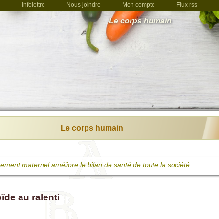
Infolettre
Nous joindre
Mon compte
Flux rss
Le corps humain
Le corps humain
itement maternel améliore le bilan de santé de toute la société
stipation: une affaire de position
ïde au ralenti
ser la thyroïde pour une superbe vitalité et un poids santé
re intestinale: des bactéries utiles et nos alliés de toujours