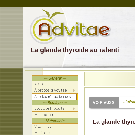
La glande thyroïde au ralenti
--- Général ---
Accueil
À propos d'Advitae
Articles rédactionnels
L'alla
--- Boutique ---
Boutique Produits
La con
Mon panier
--- Nutriments ---
La glande thyro
Optimi
Vitamines
La flo
Minéraux