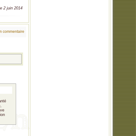
le 2 juin 2014
un commentaire
anté
,
ive
ion