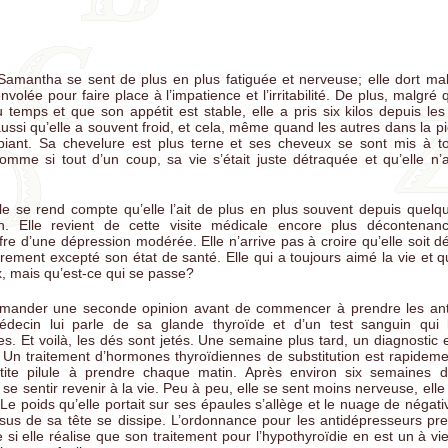
othyroïdie : le même médicament pour tous?
up de fatigue ou épuisement total
Samantha se sent de plus en plus fatiguée et nerveuse; elle dort ma
n entre le stress et l'obésité
olée pour faire place à l’impatience et l’irritabilité. De plus, malgré
 temps et que son appétit est stable, elle a pris six kilos depuis les
éma: son message émotionnel
ussi qu’elle a souvent froid, et cela, même quand les autres dans la 
mbiant. Sa chevelure est plus terne et ses cheveux se sont mis à 
ométriose: plus qu'un mal de ventre
mme si tout d’un coup, sa vie s’était juste détraquée et qu’elle n’ar
otonine: nourriture du cerveau
elle se rend compte qu’elle l’ait de plus en plus souvent depuis quelq
. Elle revient de cette visite médicale encore plus décontenanc
re d’une dépression modérée. Elle n’arrive pas à croire qu’elle soit 
èrement excepté son état de santé. Elle qui a toujours aimé la vie et 
x, mais qu’est-ce qui se passe?
emander une seconde opinion avant de commencer à prendre les ant
édecin lui parle de sa glande thyroïde et d’un test sanguin qui 
 Et voilà, les dés sont jetés. Une semaine plus tard, un diagnostic es
. Un traitement d’hormones thyroïdiennes de substitution est rapidemen
etite pilule à prendre chaque matin. Après environ six semaines d
sentir revenir à la vie. Peu à peu, elle se sent moins nerveuse, elle
e poids qu’elle portait sur ses épaules s’allège et le nuage de négativit
s de sa tête se dissipe. L’ordonnance pour les antidépresseurs pr
i elle réalise que son traitement pour l’hypothyroïdie en est un à vie