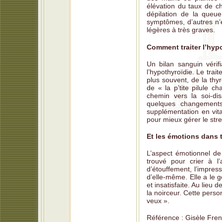
élévation du taux de ch
dépilation de la queue
symptômes, d’autres n’e
légères à très graves.
Comment traiter l’hyp
Un bilan sanguin vérif
l’hypothyroïdie. Le tra
plus souvent, de la thy
de « la p’tite pilule c
chemin vers la soi-di
quelques changements
supplémentation en vit
pour mieux gérer le stre
Et les émotions dans 
L’aspect émotionnel de 
trouvé pour crier à l
d’étouffement, l’impress
d’elle-même. Elle a le g
et insatisfaite. Au lieu
la noirceur. Cette perso
veux ».
Référence : Gisèle Fren