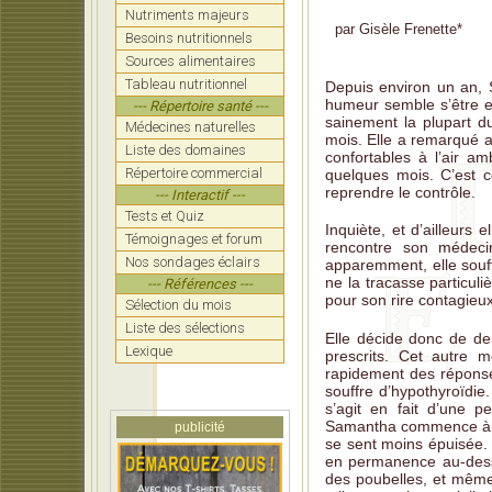
Nutriments majeurs
L'hyp
par
Gisèle Frenette
*
Besoins nutritionnels
Un co
Sources alimentaires
Tableau nutritionnel
Depuis environ un an, 
Un lie
humeur semble s’être env
--- Répertoire santé ---
sainement la plupart du
L'ecz
Médecines naturelles
mois. Elle a remarqué a
Liste des domaines
confortables à l’air a
L'end
Répertoire commercial
quelques mois. C’est co
reprendre le contrôle.
La sér
--- Interactif ---
Tests et Quiz
Inquiète, et d’ailleurs 
Témoignages et forum
rencontre son médecin
Nos sondages éclairs
apparemment, elle souff
ne la tracasse particuli
--- Références ---
pour son rire contagieu
Sélection du mois
Liste des sélections
Elle décide donc de d
Lexique
prescrits. Cet autre m
rapidement des réponses.
souffre d’hypothyroïdie
s’agit en fait d’une p
Samantha commence à se 
publicité
se sent moins épuisée. L
en permanence au-dessu
des poubelles, et même s