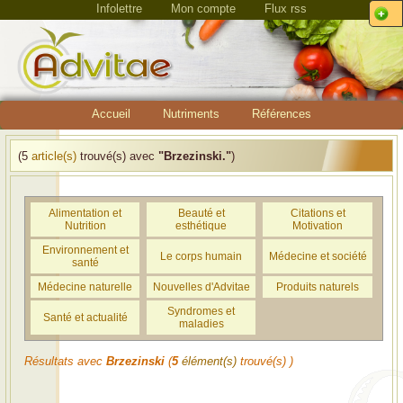
Infolettre
Mon compte
Flux rss
Accueil
Nutriments
Références
(5
article(s)
trouvé(s) avec
"Brzezinski."
)
Alimentation et
Beauté et
Citations et
Nutrition
esthétique
Motivation
Environnement et
Le corps humain
Médecine et société
santé
Médecine naturelle
Nouvelles d'Advitae
Produits naturels
Syndromes et
Santé et actualité
maladies
Résultats avec
Brzezinski
(
5
élément(s)
trouvé(s) )