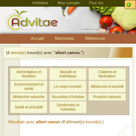
Infolettre
Mon compte
Flux rss
Accueil
Nutriments
Références
(4
article(s)
trouvé(s) avec
"albert camus."
)
Alimentation et
Beauté et
Citations et
Nutrition
esthétique
Motivation
Environnement et
Le corps humain
Médecine et société
santé
Médecine naturelle
Nouvelles d'Advitae
Produits naturels
Syndromes et
Santé et actualité
maladies
Résultats avec
albert camus
(
4
élément(s)
trouvé(s) )