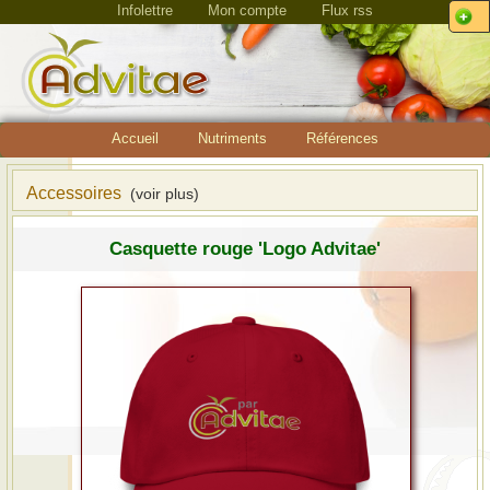
Infolettre
Mon compte
Flux rss
Accueil
Nutriments
Références
Accessoires
(voir plus)
Casquette rouge 'Logo Advitae'