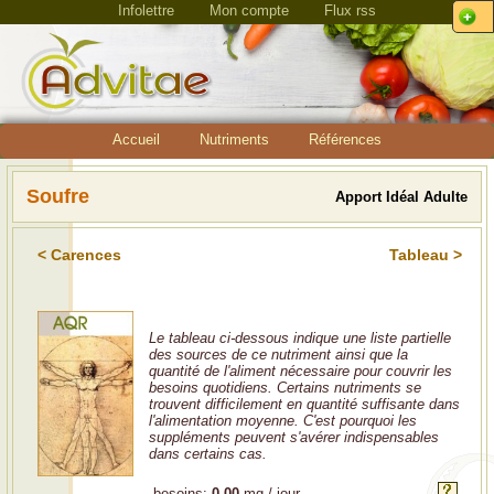
Infolettre
Mon compte
Flux rss
Accueil
Nutriments
Références
Soufre
Apport Idéal Adulte
< Carences
Tableau >
Le tableau ci-dessous indique une liste partielle
des sources de ce nutriment ainsi que la
quantité de l'aliment nécessaire pour couvrir les
besoins quotidiens. Certains nutriments se
trouvent difficilement en quantité suffisante dans
l'alimentation moyenne. C'est pourquoi les
suppléments peuvent s'avérer indispensables
dans certains cas.
besoins:
0.00
mg / jour