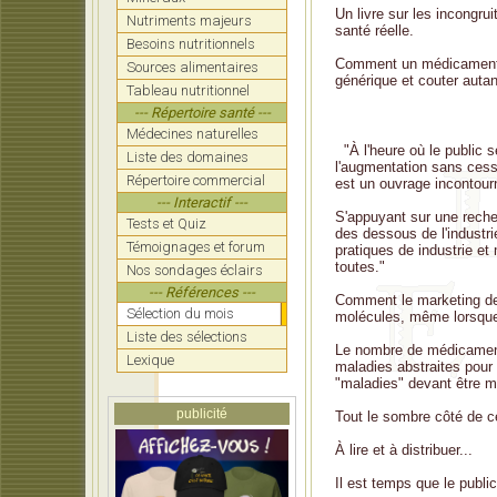
Un livre sur les incongrui
Nutriments majeurs
santé réelle.
Besoins nutritionnels
Comment un médicament br
Sources alimentaires
générique et couter auta
Tableau nutritionnel
--- Répertoire santé ---
Médecines naturelles
"À l'heure où le public s
Liste des domaines
l'augmentation sans cess
Répertoire commercial
est un ouvrage incontour
--- Interactif ---
S'appuyant sur une reche
Tests et Quiz
des dessous de l'industr
Témoignages et forum
pratiques de industrie e
toutes."
Nos sondages éclairs
--- Références ---
Comment le marketing des
Sélection du mois
molécules, même lorsque 
Liste des sélections
Le nombre de médicaments
Lexique
maladies abstraites pou
"maladies" devant être 
publicité
Tout le sombre côté de cet
À lire et à distribuer...
Il est temps que le publi