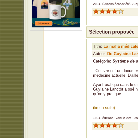
2004, Éditions écosociété, 225
Sélection proposée
Titre:
La mafia médical
Auteur:
Dr. Guylaine La
Catégorie:
Système de s
Ce livre est un document
médecine actuelle! D'aill
Ayant pratiqué dans le ci
Guylaine Lanctôt a osé no
qu'on y pratique.
(lire la suite)
1994, éditions "Voici la clef", 2