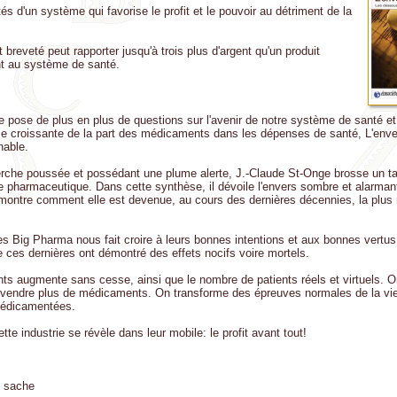
tés d'un système qui favorise le profit et le pouvoir au détriment de la
eveté peut rapporter jusqu'à trois plus d'argent qu'un produit
nt au système de santé.
e pose de plus en plus de questions sur l'avenir de notre système de santé et
e croissante de la part des médicaments dans les dépenses de santé, L'enver
nable.
rche poussée et possédant une plume alerte, J.-Claude St-Onge brosse un tab
ie pharmaceutique. Dans cette synthèse, il dévoile l'envers sombre et alarman
t montre comment elle est devenue, au cours des dernières décennies, la plus 
 Big Pharma nous fait croire à leurs bonnes intentions et aux bonnes vertus
ces dernières ont démontré des effets nocifs voire mortels.
 augmente sans cesse, ainsi que le nombre de patients réels et virtuels. O
r vendre plus de médicaments. On transforme des épreuves normales de la vi
médicamentées.
te industrie se révèle dans leur mobile: le profit avant tout!
c sache