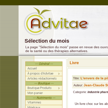
Sélection du mois
La page "Sélection du mois" passe en revue des ouvrag
de la santé ou des thérapies alternatives.
Livre
--- Général ---
Accueil
À propos d'Advitae
L'envers de la pi
Articles rédactionnels
Titre:
--- Boutique ---
Jean-Claude S
Auteur:
Boutique Produits
Categorie:
industrie pha
Mon panier
--- Nutriments ---
Vitamines
Un livre choc sur les ab
Minéraux