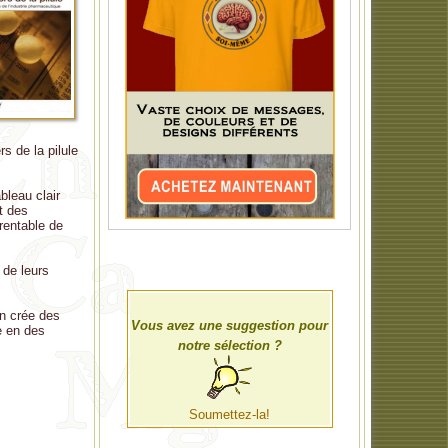
s de la pilule
leau clair
t des
rentable de
 de leurs
n crée des
Vous avez une suggestion pour
e en des
notre sélection ?
Soumettez-la!