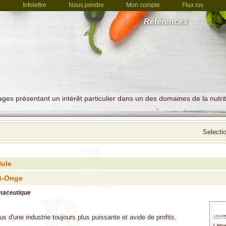
Infolettre
Nous joindre
Mon compte
Flux rss
Références
es présentant un intérêt particulier dans un des domaines de la nutrit
Selecti
lule
t-Onge
rmaceutique
us d'une industrie toujours plus puissante et avide de profits.