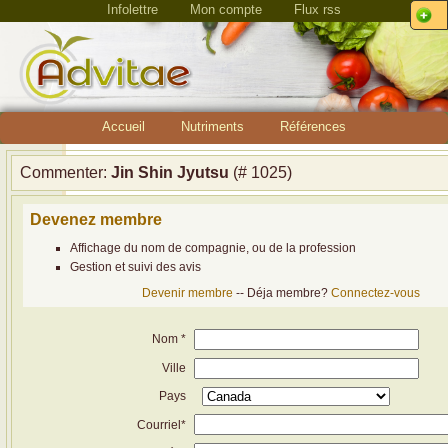
Infolettre
Mon compte
Flux rss
Accueil
Nutriments
Références
Commenter:
Jin Shin Jyutsu
(# 1025)
Devenez membre
Affichage du nom de compagnie, ou de la profession
Gestion et suivi des avis
Devenir membre
-- Déja membre?
Connectez-vous
Nom *
Ville
Pays
Courriel*