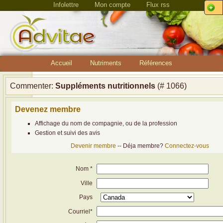
Infolettre
Mon compte
Flux rss
Accueil
Nutriments
Références
Commenter:
Suppléments nutritionnels
(# 1066)
Devenez membre
Affichage du nom de compagnie, ou de la profession
Gestion et suivi des avis
Devenir membre
-- Déja membre?
Connectez-vous
Nom *
Ville
Pays
Courriel*