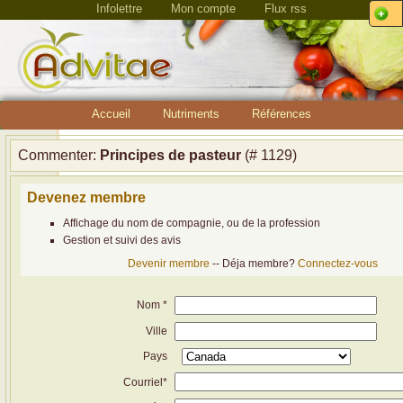
Infolettre
Mon compte
Flux rss
Accueil
Nutriments
Références
Commenter:
Principes de pasteur
(# 1129)
Devenez membre
Affichage du nom de compagnie, ou de la profession
Gestion et suivi des avis
Devenir membre
-- Déja membre?
Connectez-vous
Nom *
Ville
Pays
Courriel*