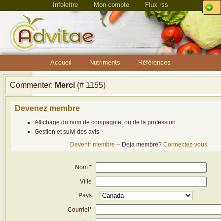
Infolettre
Mon compte
Flux rss
Accueil
Nutriments
Références
Commenter:
Merci
(# 1155)
Devenez membre
Affichage du nom de compagnie, ou de la profession
Gestion et suivi des avis
Devenir membre
-- Déja membre?
Connectez-vous
Nom *
Ville
Pays
Courriel*