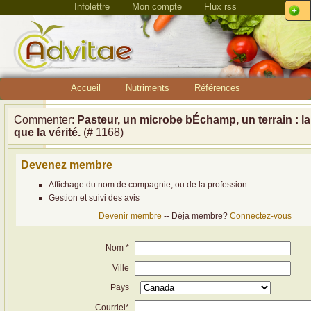
Infolettre
Mon compte
Flux rss
Accueil
Nutriments
Références
Commenter:
Pasteur, un microbe bÉchamp, un terrain : la 
que la vérité.
(# 1168)
Devenez membre
Affichage du nom de compagnie, ou de la profession
Gestion et suivi des avis
Devenir membre
-- Déja membre?
Connectez-vous
Nom *
Ville
Pays
Courriel*