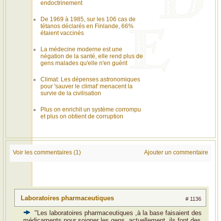
endoctrinement
De 1969 à 1985, sur les 106 cas de
tétanos déclarés en Finlande, 66%
étaient vaccinés
La médecine moderne est une
négation de la santé, elle rend plus de
gens malades qu'elle n'en guérit
Climat: Les dépenses astronomiques
pour 'sauver le climat' menacent la
survie de la civilisation
Plus on enrichit un système corrompu
et plus on obtient de corruption
Voir les commentaires (1)
Ajouter un commentaire
Laboratoires pharmaceutiques
# 1136
"Les laboratoires pharmaceutiques ,à la base faisaient des
médicaments pour soigner les gens ,actuellement ,ils font des