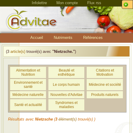
Infolettre
Mon compte
Flux rss
Accueil
Nutriments
Références
(3
article(s)
trouvé(s) avec
"Nietzsche."
)
Alimentation et
Beauté et
Citations et
Nutrition
esthétique
Motivation
Environnement et
Le corps humain
Médecine et société
santé
Médecine naturelle
Nouvelles d'Advitae
Produits naturels
Syndromes et
Santé et actualité
maladies
Résultats avec
Nietzsche
(
3
élément(s)
trouvé(s) )