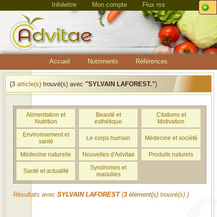
Infolettre
Mon compte
Flux rss
Accueil
Nutriments
Références
(3
article(s)
trouvé(s) avec
"SYLVAIN LAFOREST."
)
Alimentation et
Beauté et
Citations et
Nutrition
esthétique
Motivation
Environnement et
Le corps humain
Médecine et société
santé
Médecine naturelle
Nouvelles d'Advitae
Produits naturels
Syndromes et
Santé et actualité
maladies
Résultats avec
SYLVAIN LAFOREST
(
3
élément(s)
trouvé(s) )