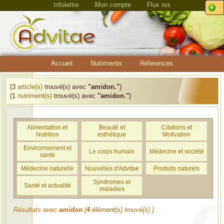
Infolettre
Mon compte
Flux rss
Accueil
Nutriments
Références
(3
article(s)
trouvé(s) avec
"amidon."
)
(1
nutriment(s)
trouvé(s) avec
"amidon."
)
Alimentation et
Beauté et
Citations et
Nutrition
esthétique
Motivation
Environnement et
Le corps humain
Médecine et société
santé
Médecine naturelle
Nouvelles d'Advitae
Produits naturels
Syndromes et
Santé et actualité
maladies
Résultats avec
amidon
(
4
élément(s)
trouvé(s) )