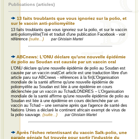
Publications (articles)
13 faits troublants que vous ignoriez sur la polio, et
sur le vaccin anti-poliomyélite
13 faits troublants que vous ignoriez sur la polio, et sur le vaccin
anti-poliomyélite(Tiré et traduit d'une publication Facebook - voir
référence
(suite...)
par Ghislain Martel
ABCnews: L'ONU déclare qu'une nouvelle épidémie
de polio au Soudan est causée par un vaccin oral
L'ONU déclare qu'une nouvelle épidémie de polio au Soudan est
causée par un vaccin oral(Cet article est une traduction libre d'un
article paru sur ABCnews - références à la fin)L'Organisation
mondiale de la santé affirme qu'une nouvelle épidémie de
poliomyélite au Soudan est liée à une épidémie en cours
déclenchée par un vaccin au TchadLONDRES – L'Organisation
mondiale de la santé affirme qu'une nouvelle épidémie de polio au
Soudan est liée à une épidémie en cours déclenchée par un
vaccin au Tchad – une semaine après que l'agence de santé des
Nations Unies a déclaré le continent africain exempt de virus de
la polio sauvage.
(suite...)
par Ghislain Martel
Après l'échec retentissant du vaccin Salk-polio, une
parade géniale fut trouvée pour sortir l'industrie du