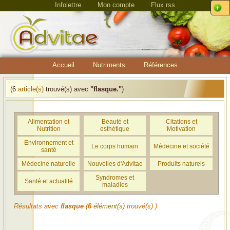
Infolettre
Mon compte
Flux rss
Accueil
Nutriments
Références
(6
article(s)
trouvé(s) avec
"flasque."
)
Alimentation et
Beauté et
Citations et
Nutrition
esthétique
Motivation
Environnement et
Le corps humain
Médecine et société
santé
Médecine naturelle
Nouvelles d'Advitae
Produits naturels
Syndromes et
Santé et actualité
maladies
Résultats avec
flasque
(
6
élément(s)
trouvé(s) )