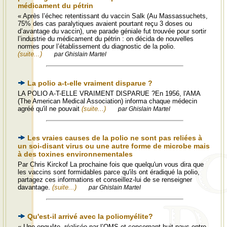
médicament du pétrin
« Après l’échec retentissant du vaccin Salk (Au Massassuchets,
75% des cas paralytiques avaient pourtant reçu 3 doses ou
d’avantage du vaccin), une parade géniale fut trouvée pour sortir
l’industrie du médicament du pétrin : on décida de nouvelles
normes pour l’établissement du diagnostic de la polio.
(suite...)
par Ghislain Martel
La polio a-t-elle vraiment disparue ?
LA POLIO A-T-ELLE VRAIMENT DISPARUE ?En 1956, l'AMA
(The American Medical Association) informa chaque médecin
agréé qu'il ne pouvait
(suite...)
par Ghislain Martel
Les vraies causes de la polio ne sont pas reliées à
un soi-disant virus ou une autre forme de microbe mais
à des toxines environnementales
Par Chris Kirckof La prochaine fois que quelqu'un vous dira que
les vaccins sont formidables parce qu'ils ont éradiqué la polio,
partagez ces informations et conseillez-lui de se renseigner
davantage.
(suite...)
par Ghislain Martel
Qu'est-il arrivé avec la poliomyélite?
« Une enquête, réalisée par l’OMS et concernant huit pays entre