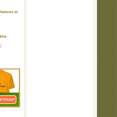
élations et
ètre
.)