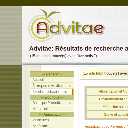
Advitae: Résultats de recherche 
(15
article(s)
trouvé(s) avec
"kennedy."
)
(15
article(s)
trouvé(s) ave
--- Général ---
Accueil
À propos d'Advitae
Articles rédactionnels
Alimentation et Nut
--- Boutique ---
Environnement et 
Boutique Produits
Médecine nature
Mon panier
--- Nutriments ---
Santé et actuali
Vitamines
Minéraux
Résultats avec
kennedy
(