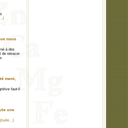
s
es
..)
 que nous
iné à des
t de retracer
r.
té ment,
tive faut-il
oute une
(suite...)