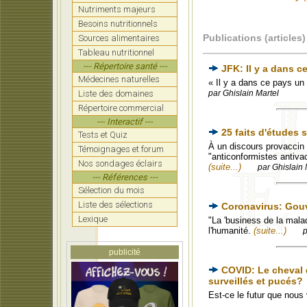
Nutriments majeurs
Besoins nutritionnels
Publications (articles)
Sources alimentaires
Tableau nutritionnel
--- Répertoire santé ---
JFK: Il y a dans 
Médecines naturelles
« Il y a dans ce pays u
Liste des domaines
par Ghislain Martel
Répertoire commercial
--- Interactif ---
25 faits d'études 
Tests et Quiz
À un discours provaccin 
Témoignages et forum
"anticonformistes antivac
Nos sondages éclairs
(suite...)
par Ghislain 
--- Références ---
Sélection du mois
Liste des sélections
Coronavirus: Gou
Lexique
"La 'business de la malad
l'humanité.
(suite...)
p
publicité
COVID: Le cheval d
surveillés et pucés?
Est-ce le futur que nous