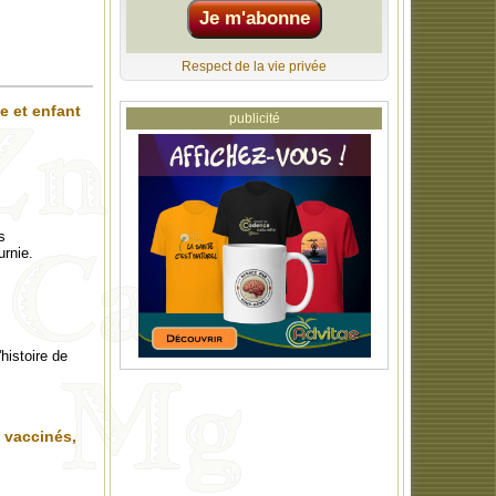
Respect de la vie privée
e et enfant
publicité
s
urnie.
histoire de
t vaccinés,