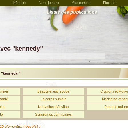
Infolettre
Nous joindre
Mon compte
Flux rss
Listes des publications
avec "kennedy"
c
"kennedy."
)
rition
Beauté et esthétique
Citations et Motiv
santé
Le corps humain
Médecine et soc
lle
Nouvelles d'Advitae
Produits nature
té
Syndromes et maladies
15
élément(s)
trouvé(s) )