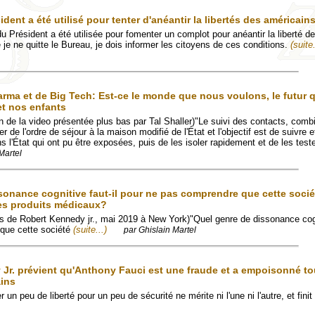
dent a été utilisé pour tenter d'anéantir la libertés des américain
u Président a été utilisée pour fomenter un complot pour anéantir la liberté d
je ne quitte le Bureau, je dois informer les citoyens de ces conditions.
(suite.
arma et de Big Tech: Est-ce le monde que nous voulons, le futur
et nos enfants
ion de la video présentée plus bas par Tal Shaller)"Le suivi des contacts, comb
er de l'ordre de séjour à la maison modifié de l'État et l'objectif est de suivre e
 l'État qui ont pu être exposées, puis de les isoler rapidement et de les teste
Martel
sonance cognitive faut-il pour ne pas comprendre que cette socié
ses produits médicaux?
rs de Robert Kennedy jr., mai 2019 à New York)"Quel genre de dissonance cogni
que cette société
(suite...)
par Ghislain Martel
 Jr. prévient qu'Anthony Fauci est une fraude et a empoisonné t
ains
r un peu de liberté pour un peu de sécurité ne mérite ni l'une ni l'autre, et finit