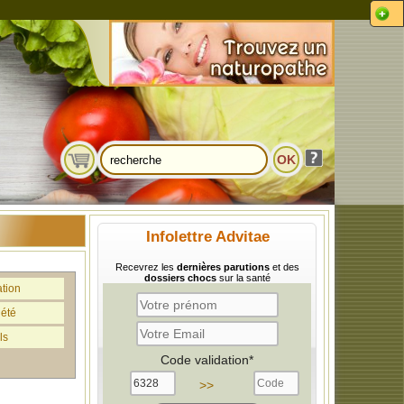
Infolettre Advitae
Recevrez les
dernières parutions
et des
dossiers chocs
sur la santé
ation
iété
ls
Code validation*
>>