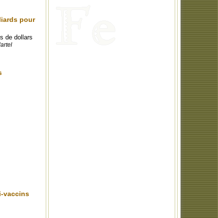
liards pour
s de dollars
artel
s
i-vaccins