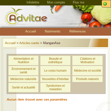
Infolettre
Mon compte
Flux rss
Accueil
Nutriments
Références
Accueil
>
Articles-sante
> ManganAse
Alimentation et
Beauté et
Citations et
Nutrition
esthétique
Motivation
Environnement et
Le corps humain
Médecine et société
santé
Médecine naturelle
Nouvelles d'Advitae
Produits naturels
Syndromes et
Santé et actualité
maladies
Aucun item trouvé avec ces paramètres