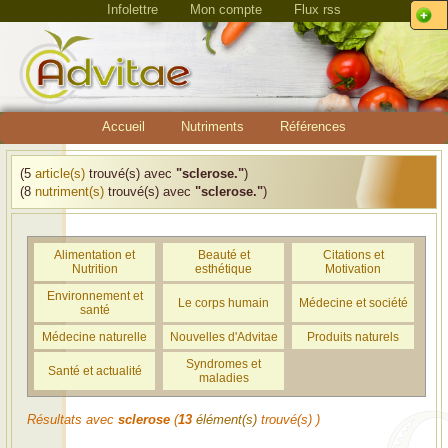
Infolettre
Mon compte
Flux rss
Accueil
Nutriments
Références
(5
article(s)
trouvé(s) avec
"sclerose."
)
(8
nutriment(s)
trouvé(s) avec
"sclerose."
)
Alimentation et
Beauté et
Citations et
Nutrition
esthétique
Motivation
Environnement et
Le corps humain
Médecine et société
santé
Médecine naturelle
Nouvelles d'Advitae
Produits naturels
Syndromes et
Santé et actualité
maladies
Résultats avec
sclerose
(
13
élément(s)
trouvé(s) )