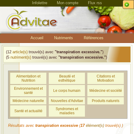
Infolettre
Mon compte
Flux rss
Accueil
Nutriments
Références
(12
article(s)
trouvé(s) avec
"transpiration excessive."
)
(5
nutriment(s)
trouvé(s) avec
"transpiration excessive."
)
Alimentation et
Beauté et
Citations et
Nutrition
esthétique
Motivation
Environnement et
Le corps humain
Médecine et société
santé
Médecine naturelle
Nouvelles d'Advitae
Produits naturels
Syndromes et
Santé et actualité
maladies
Résultats avec
transpiration excessive
(
17
élément(s)
trouvé(s) )