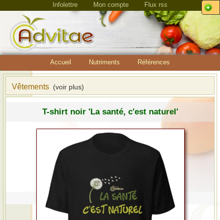
Infolettre
Mon compte
Flux rss
Accueil
Nutriments
Références
Vêtements
(voir plus)
T-shirt noir 'La santé, c'est naturel'