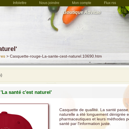
Infolettre
Nous joindre
Mon compte
Flux rss
Boutique Advitae
turel'
res
> Casquette-rouge-La-sante-cest-naturel.10690.htm
s)
La santé c'est naturel'
Casquette de quallité. La santé passe 
naturelle a été longuement dénigrée et
pharmaceutiques et leurs méthodes peu
santé par l'information juste.