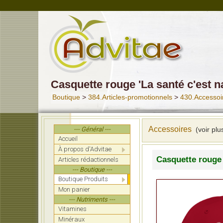
Casquette rouge 'La santé c'est na
Boutique
>
384.Articles-promotionnels
>
430.Accessoi
Accessoires
--- Général ---
(voir plu
Accueil
À propos d'Advitae
Casquette rouge '
Articles rédactionnels
--- Boutique ---
Boutique Produits
Mon panier
--- Nutriments ---
Vitamines
Minéraux