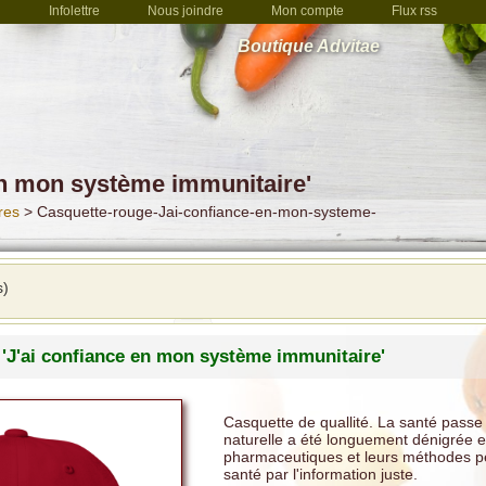
Infolettre
Nous joindre
Mon compte
Flux rss
Boutique Advitae
en mon système immunitaire'
res
> Casquette-rouge-Jai-confiance-en-mon-systeme-
s)
'J'ai confiance en mon système immunitaire'
Casquette de quallité. La santé passe 
naturelle a été longuement dénigrée et
pharmaceutiques et leurs méthodes peu
santé par l'information juste.