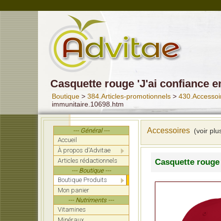
Casquette rouge 'J'ai confiance 
Boutique
>
384.Articles-promotionnels
>
430.Accessoi
immunitaire.10698.htm
Accessoires
--- Général ---
(voir plu
Accueil
À propos d'Advitae
Articles rédactionnels
Casquette rouge 
--- Boutique ---
Boutique Produits
Mon panier
--- Nutriments ---
Vitamines
Minéraux