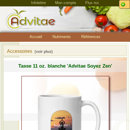
Infolettre
Mon compte
Flux rss
Accueil
Nutriments
Références
Accessoires
(voir plus)
Tasse 11 oz. blanche 'Advitae Soyez Zen'