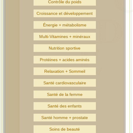
Contrôle du poids
Croissance et développement
Énergie + métabolisme
Multi-Vitamines + minéraux
Nutrition sportive
Protéines + acides aminés
Relaxation + Sommeil
Santé cardiovasculaire
Santé de la femme
Santé des enfants
Santé homme + prostate
Soins de beauté