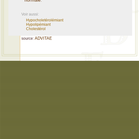
normale.
Voir aussi:
Hypocholetérolémiant
Hypolipémiant
Cholestérol
ADVITAE
source: