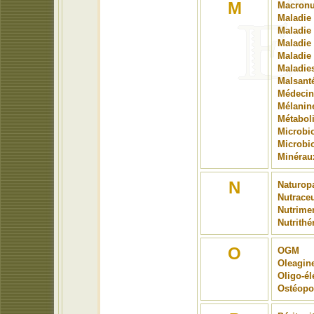
M
Macronu
Maladie
Maladie
Maladie
Maladie
Maladies
Malsant
Médecin
Mélanin
Métabol
Microbi
Microbi
Minérau
N
Naturop
Nutrace
Nutrime
Nutrithé
O
OGM
Oleagin
Oligo-é
Ostéopo