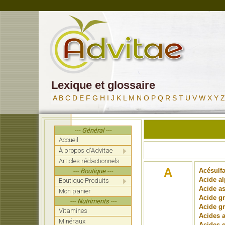
Lexique et glossaire
A
B
C
D
E
F
G
H
I
J
K
L
M
N
O
P
Q
R
S
T
U
V
W
X
Y
Z
--- Général ---
Accueil
À propos d'Advitae
Articles rédactionnels
A
Acésulf
--- Boutique ---
Acide al
Boutique Produits
Acide a
Mon panier
Acide gr
--- Nutriments ---
Acide gr
Vitamines
Acides 
Minéraux
Acides g