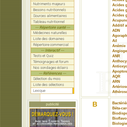
Nutriments majeurs
Acides 
Besoins nutritionnels
Acides g
Acides g
Sources alimentaires
Acupunc
Tableau nutritionnel
Additif 
--- Répertoire santé ---
ADN
Médecines naturelles
Agoraph
Liste des domaines
Ail
Répertoire commercial
Anémie
--- Interactif ---
Angioge
Tests et Quiz
ANR
Anthocy
Témoignages et forum
Antioxy
Nos sondages éclairs
Apoptos
--- Références ---
AQR
Sélection du mois
ARN
Liste des sélections
Artérios
Lexique
Athéros
B
Bactéri
publicité
Béta-car
Biodispo
Bioflav
Biologie