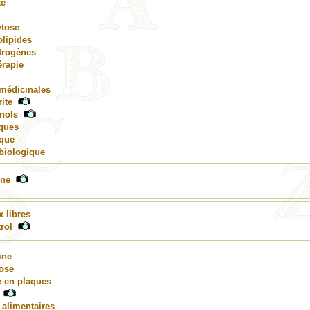
te
tose
lipides
trogènes
érapie
 médicinales
ite
nols
iques
ique
biologique
ine
 libres
rol
ine
ose
e en plaques
 alimentaires