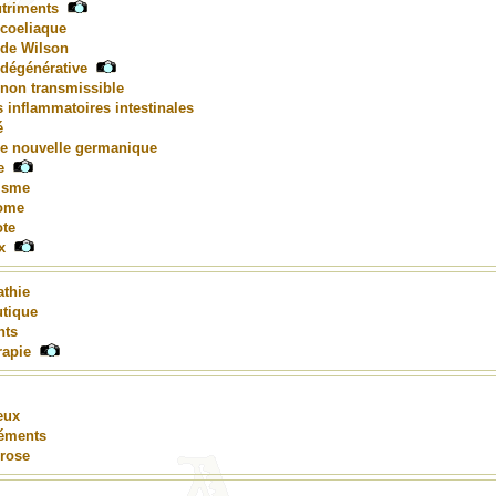
triments
 coeliaque
 de Wilson
 dégénérative
 non transmissible
 inflammatoires intestinales
é
e nouvelle germanique
e
isme
ome
ote
x
athie
utique
nts
rapie
eux
léments
rose