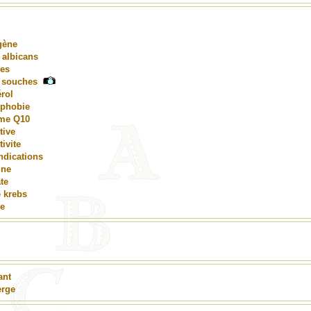
gène
 albicans
res
s souches
rol
ophobie
me Q10
tive
ivite
ndications
ine
te
 krebs
ie
ant
erge