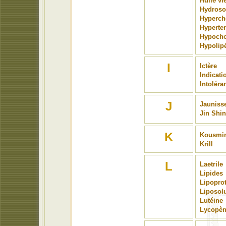
Huile vi
Hydroso
Hyperch
Hyperten
Hypocho
Hypolip
I
Ictère
Indicati
Intoléra
J
Jauniss
Jin Shi
K
Kousmine
Krill
L
Laetrile
Lipides
Lipopro
Liposol
Lutéine
Lycopè