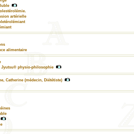
erge
luble
olestérolémie.
sion artérielle
letérolémiant
émiant
ons
nce alimentaire
e
n Jyutsu® physio-philosophie
, Catherine (médecin, Diététiste)
téines
uble
ne