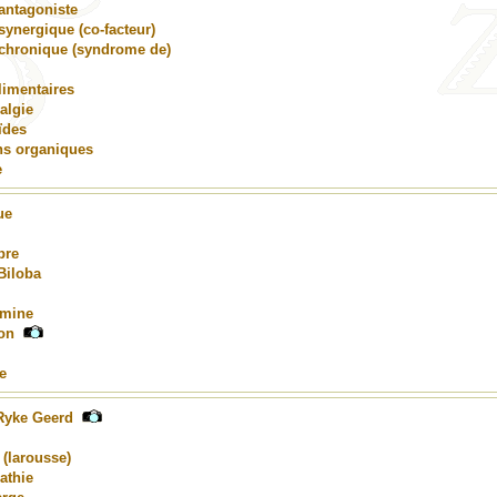
antagoniste
synergique (co-facteur)
 chronique (syndrome de)
limentaires
algie
ïdes
ns organiques
e
ue
bre
Biloba
amine
on
e
Ryke Geerd
 (larousse)
athie