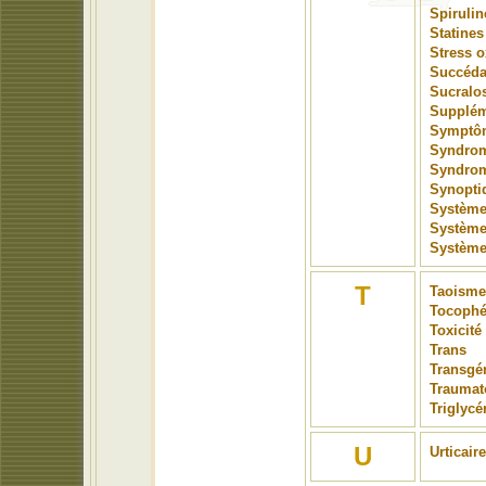
Spirulin
Statines
Stress o
Succéd
Sucralo
Supplé
Symptôm
Syndrome
Syndrom
Synoptiq
Système
Système 
Système
T
Taoisme
Tocophé
Toxicité
Trans
Transgé
Traumat
Triglycé
U
Urticaire