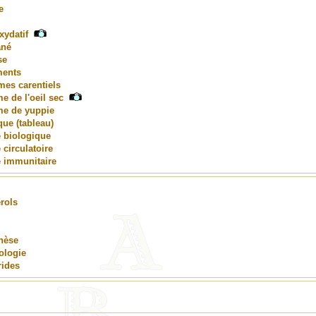
e
xydatif
ané
se
ments
es carentiels
 de l'oeil sec
e de yuppie
ue (tableau)
 biologique
circulatoire
 immunitaire
rols
nèse
ologie
rides