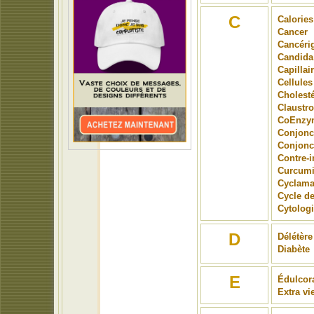
C
Calories
Cancer
Cancéri
Candida
Capillai
Cellule
Cholesté
Claustr
CoEnzy
Conjonc
Conjonct
Contre-i
Curcum
Cyclama
Cycle de
Cytolog
D
Délétère
Diabète
E
Édulcor
Extra vi