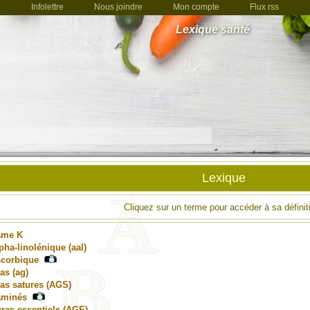
Infolettre
Nous joindre
Mon compte
Flux rss
Lexique santé
Lexique
Cliquez sur un terme pour accéder à sa définit
ame K
pha-linolénique (aal)
scorbique
as (ag)
as satures (AGS)
aminés
ras essentiels (AGE)