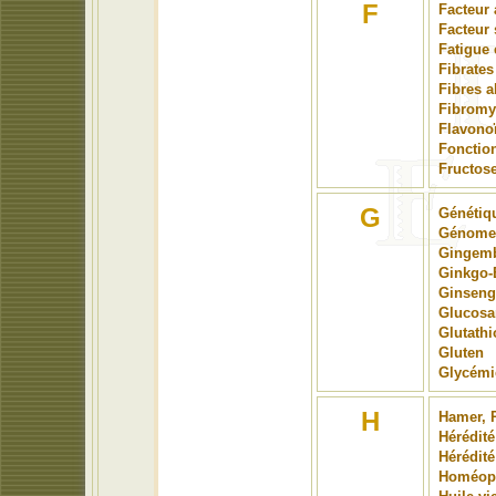
F
Facteur 
Facteur 
Fatigue
Fibrates
Fibres a
Fibromy
Flavono
Fonctio
Fructos
G
Génétiq
Génome
Gingem
Ginkgo-
Ginseng
Glucos
Glutathi
Gluten
Glycémi
H
Hamer, 
Hérédité
Hérédité
Homéop