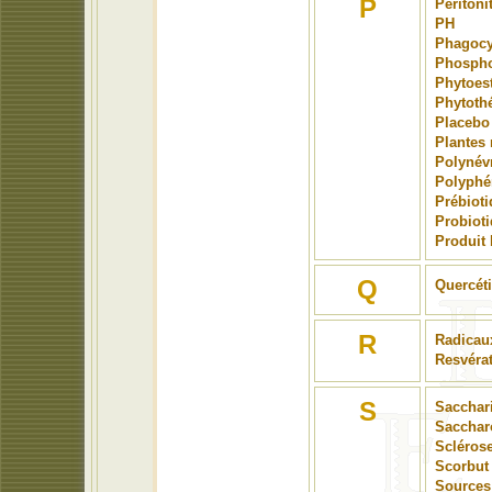
P
Péritoni
PH
Phagocy
Phospho
Phytoes
Phytoth
Placebo
Plantes
Polynévr
Polyphé
Prébiot
Probiot
Produit 
Q
Quercét
R
Radicaux
Resvérat
S
Sacchar
Sacchar
Scléros
Scorbut
Sources