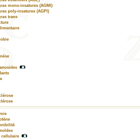
gras mono-insatures (AGMI)
ras poly-insatures (AGPI)
ras trans
ture
alimentaire
obie
nèse
anosides
dants
e
clérose
clérose
émie
otène
nibilité
onoïdes
 cellulaire