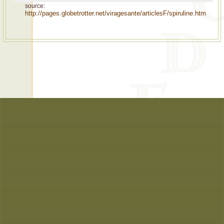
source:
http://pages.globetrotter.net/viragesante/articlesF/spiruline.htm