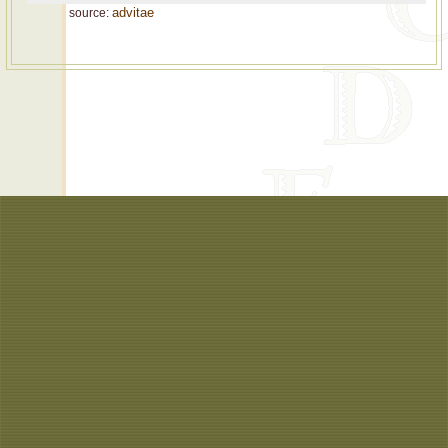
advitae
source: