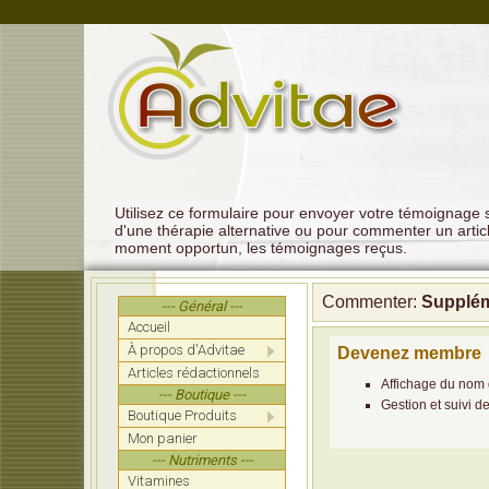
Utilisez ce formulaire pour envoyer votre témoignage su
d'une thérapie alternative ou pour commenter un artic
moment opportun, les témoignages reçus.
Commenter:
Suppléme
--- Général ---
Accueil
À propos d'Advitae
Devenez membre
Articles rédactionnels
Affichage du nom 
--- Boutique ---
Gestion et suivi d
Boutique Produits
Mon panier
--- Nutriments ---
Vitamines