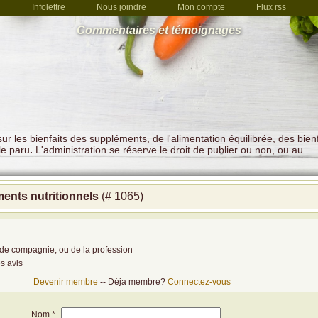
Infolettre
Nous joindre
Mon compte
Flux rss
Commentaires et témoignages
r les bienfaits des suppléments, de l'alimentation équilibrée, des bienf
le paru
.
L'administration se réserve le droit de publier ou non, ou au
nts nutritionnels
(# 1065)
de compagnie, ou de la profession
es avis
Devenir membre
-- Déja membre?
Connectez-vous
Nom *