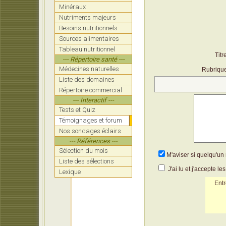
Minéraux
Nutriments majeurs
Besoins nutritionnels
Sources alimentaires
Tableau nutritionnel
Titr
--- Répertoire santé ---
Médecines naturelles
Rubriqu
Liste des domaines
Répertoire commercial
--- Interactif ---
Tests et Quiz
Témoignages et forum
Nos sondages éclairs
--- Références ---
Sélection du mois
M'aviser si quelqu'u
Liste des sélections
J'ai lu et j'accepte le
Lexique
Entr