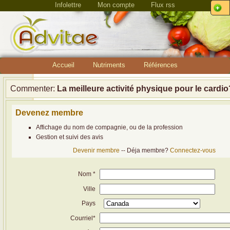
Infolettre
Mon compte
Flux rss
Accueil
Nutriments
Références
Commenter:
La meilleure activité physique pour le cardio
Devenez membre
Affichage du nom de compagnie, ou de la profession
Gestion et suivi des avis
Devenir membre
-- Déja membre?
Connectez-vous
Nom *
Ville
Pays
Courriel*