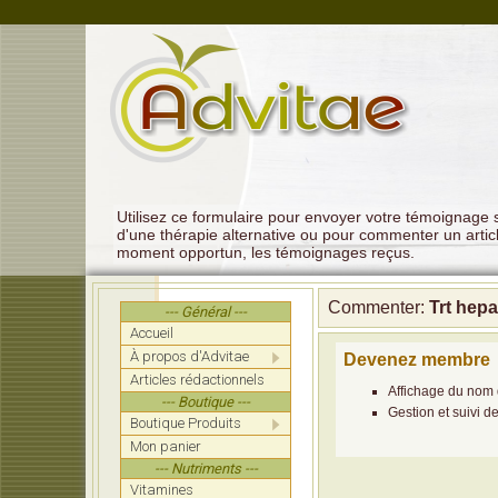
Utilisez ce formulaire pour envoyer votre témoignage su
d'une thérapie alternative ou pour commenter un artic
moment opportun, les témoignages reçus.
Commenter:
Trt hepa
--- Général ---
Accueil
À propos d'Advitae
Devenez membre
Articles rédactionnels
Affichage du nom 
--- Boutique ---
Gestion et suivi d
Boutique Produits
Mon panier
--- Nutriments ---
Vitamines