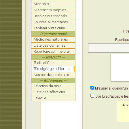
Minéraux
Nutriments majeurs
Besoins nutritionnels
Sources alimentaires
Tableau nutritionnel
Titr
--- Répertoire santé ---
Médecines naturelles
Rubriqu
Liste des domaines
Répertoire commercial
--- Interactif ---
Tests et Quiz
Témoignages et forum
Nos sondages éclairs
--- Références ---
Sélection du mois
M'aviser si quelqu'u
Liste des sélections
J'ai lu et j'accepte le
Lexique
Entr