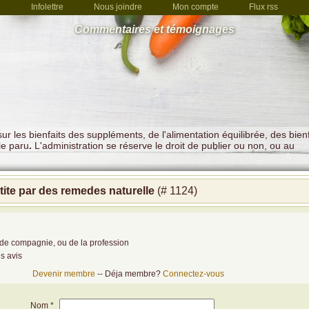
Infolettre
Nous joindre
Mon compte
Flux rss
Commentaires et témoignages
r les bienfaits des suppléments, de l'alimentation équilibrée, des bienf
le paru
.
L'administration se réserve le droit de publier ou non, ou au
tite par des remedes naturelle
(# 1124)
de compagnie, ou de la profession
es avis
Devenir membre
-- Déja membre?
Connectez-vous
Nom *