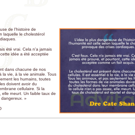
VA: Il n'existe pas de vaccins sûrs. Tous les vaccins sont des poisons 
les mécanismes sont connus et étudiés
Le communisme et le socialisme sont pareils, sauf qu'un t'amène à l'
ce et l'autre par le vote.
use de l'histoire de
DGE: Un gouvernement qui use de taxes sur le peuple sans quelles s
n laquelle le cholestérol
ités urgentes est un instrument de tyrannie.
rdiaques.
 Le changement climatique est un leurre utilisé pour effrayer la popu
ais été vrai. Cela n'a jamais
de l'argent dans le but de la contrôler
 cette idée a été acceptée
Y: Ils gagnent 60 milliards par an avec les vaccins, mais ils gagnent 
les remèdes contre les blessures des vaccins
ent dans chacune de nos
N: Plus l’effondrement d’un empire est proche, plus ses lois sont foll
 à la vie, à la vie animale. Tous
lement les humains, toutes
URT: Votre vaccin met les autres en danger et se base sur une scien
les doivent avoir du
ètement corrompue. Il s'agit d'une arnaque médicale grotesque
mbrane cellulaire. Si la
, elle meurt. Un faible taux de
t dangereux. »
D