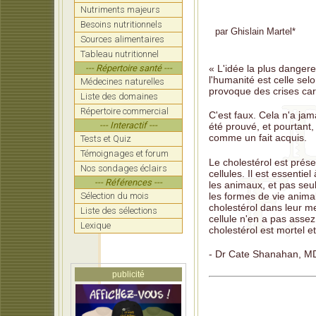
Nutriments majeurs
LATIPO
dont 
Besoins nutritionnels
par
Ghislain Martel
*
Sources alimentaires
Rand: 
Tableau nutritionnel
la for
--- Répertoire santé ---
« L'idée la plus dangere
COOLI
l'humanité est celle selo
Médecines naturelles
nécess
provoque des crises ca
Liste des domaines
MOORE:
Répertoire commercial
C'est faux. Cela n'a jam
faire 
--- Interactif ---
été prouvé, et pourtant,
comme un fait acquis.
Tests et Quiz
KENNED
pour 
Témoignages et forum
Le cholestérol est prés
Nos sondages éclairs
CICERO
cellules. Il est essentiel
--- Références ---
les animaux, et pas seu
RANCO
les formes de vie anima
Sélection du mois
compl
cholestérol dans leur me
Liste des sélections
cellule n'en a pas assez
Lexique
cholestérol est mortel e
- Dr Cate Shanahan, M
publicité