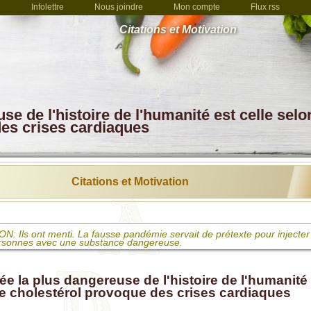
Infolettre
Nous joindre
Mon compte
Flux rss
Citations et Motivation
e de l'histoire de l'humanité est celle selo
des crises cardiaques
Citations et Motivation
: Ils ont menti. La fausse pandémie servait de prétexte pour injecter 
rsonnes avec une substance dangereuse.
 La vaccination n'est rien de moins qu'une tentative de meurtre qui s
 des saletés dans une plaie en espérant le mieux
e la plus dangereuse de l'histoire de l'humanité 
le cholestérol provoque des crises cardiaques
elli: L'obligation vaccinale, c'est de la politique basée sur du scientisme
corruption systémique