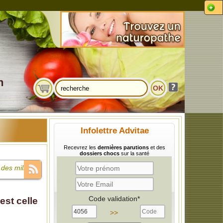
n
Infolettre Advitae
Recevrez les
dernières parutions
et des
dossiers chocs
sur la santé
des milliards
e compare à
Code validation*
est celle
 infantile et
>>