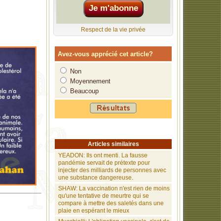
intentionnels
Respect de la vie privée
esclavage par
oient des
Avez-vous apprécié cet article?
Non
lation et
Moyennement
Beaucoup
500 milliards
es.
ce
Articles similaires
YEADON: Ils ont menti. La fausse
pandémie servait de prétexte pour
injecter des milliards de personnes avec
une substance dangereuse.
SHAW: La vaccination n'est rien de moins
qu'une tentative de meurtre qui se
compare à mettre des saletés dans une
plaie en espérant le mieux