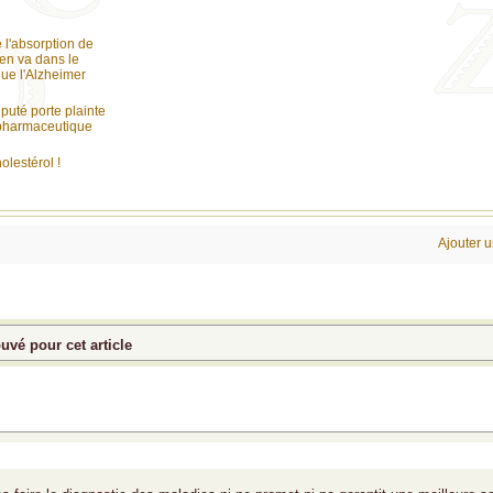
 l'absorption de
'en va dans le
ue l'Alzheimer
puté porte plainte
e pharmaceutique
olestérol !
Ajouter 
vé pour cet article