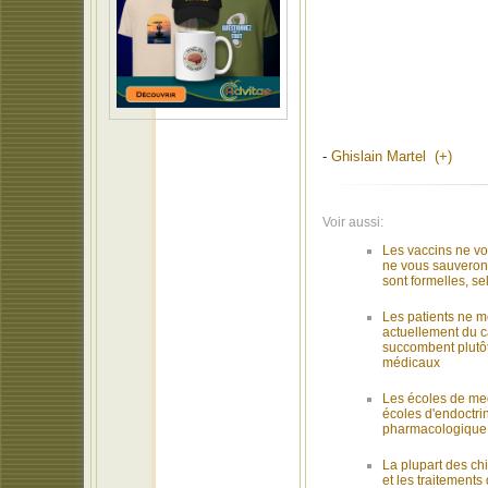
-
Ghislain Martel (+)
Voir aussi:
Les vaccins ne vo
ne vous sauveron
sont formelles, s
Les patients ne m
actuellement du c
succombent plutôt
médicaux
Les écoles de me
écoles d'endoctr
pharmacologique 
La plupart des chi
et les traitements