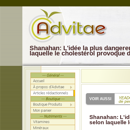
Shanahan: L'idée la plus dangereus
laquelle le cholestérol provoque 
--- Général ---
Accueil
À propos d'Advitae
Articles rédactionnels
YEADON
--- Boutique ---
de pe
Boutique Produits
Mon panier
SHAW:
mettre
--- Nutriments ---
Shanahan: L'idé
selon laquelle 
Vitamines
Mucchi
de la 
Minéraux