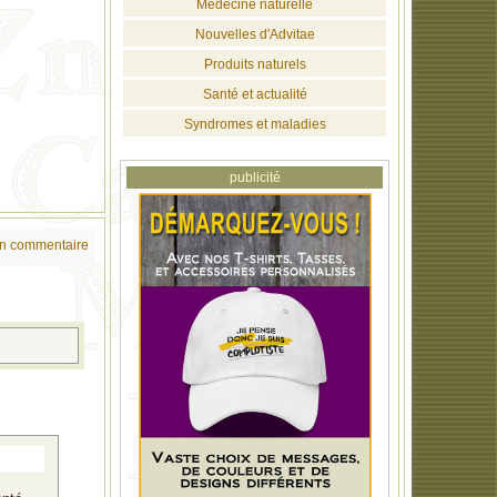
Médecine naturelle
Nouvelles d'Advitae
Produits naturels
Santé et actualité
Syndromes et maladies
publicité
un commentaire