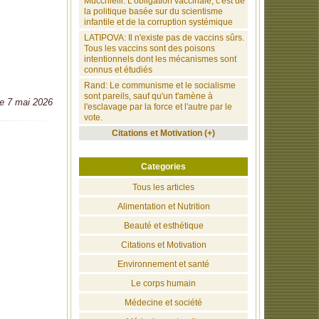
Mucchielli: L'obligation vaccinale, c'est de
la politique basée sur du scientisme
infantile et de la corruption systémique
LATIPOVA: Il n'existe pas de vaccins sûrs.
Tous les vaccins sont des poisons
intentionnels dont les mécanismes sont
connus et étudiés
Rand: Le communisme et le socialisme
sont pareils, sauf qu'un t'amène à
le 7 mai 2026
l'esclavage par la force et l'autre par le
vote.
Citations et Motivation (+)
Categories
Tous les articles
Alimentation et Nutrition
Beauté et esthétique
Citations et Motivation
Environnement et santé
Le corps humain
Médecine et société