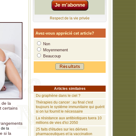
Respect de la vie privée
Avez-vous apprécié cet article?
Non
Moyennement
Beaucoup
Articles similaires
Du graphène dans le ciel ?
Thérapies du cancer : au final c'est
 de la
toujours le système immunitaire qui guérit
 certains
si on lui fournit le nécessaire
La résistance aux antibiotiques tuera 10
millions de vies d'ici 2050
dérangements
 de la
25 faits d'études sur les dérives
e si la
pharmaceutiques et la vaccination