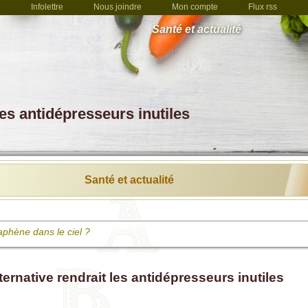
Infolettre
Nous joindre
Mon compte
Flux rss
Santé et actualité
les antidépresseurs inutiles
Santé et actualité
aphène dans le ciel ?
ies du cancer : au final c'est toujours le système immunitaire qui guérit
t le nécessaire
ternative rendrait les antidépresseurs inutiles
istance aux antibiotiques tuera 10 millions de vies d'ici 2050
ts d'études sur les dérives pharmaceutiques et la vaccination