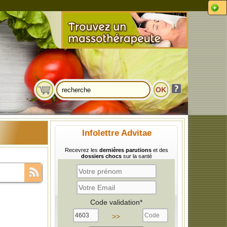
Infolettre Advitae
Recevrez les
dernières parutions
et des
dossiers chocs
sur la santé
 si on lui
Code validation*
>>