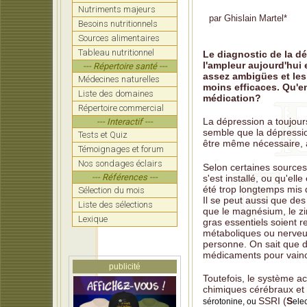
Nutriments majeurs
par
Ghislain Martel
*
Vaccin
Besoins nutritionnels
Sources alimentaires
Virus
Tableau nutritionnel
Le diagnostic de la 
Les éd
l'ampleur aujourd'hui
--- Répertoire santé ---
assez ambigües et le
Médecines naturelles
Ritali
moins efficaces. Qu'en
Liste des domaines
médication?
Les to
Répertoire commercial
La dépression a toujours
--- Interactif ---
Médeci
semble que la dépressi
Tests et Quiz
être même nécessaire, à
Témoignages et forum
Nos sondages éclairs
Selon certaines sources,
--- Références ---
s'est installé, ou qu'el
été trop longtemps mis d
Sélection du mois
Il se peut aussi que des
Liste des sélections
que le magnésium, le zin
Lexique
gras essentiels soient 
métaboliques ou nerveus
personne. On sait que d
médicaments pour vaincr
publicité
Toutefois, le système a
chimiques cérébraux et 
SSRI (
S
sérotonine, ou
ele