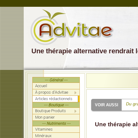
Une thérapie alternative rendrait 
--- Général ---
Accueil
À propos d'Advitae
Articles rédactionnels
Du gr
--- Boutique ---
Boutique Produits
Thérap
Mon panier
fourni
--- Nutriments ---
Une thérapie al
La rés
Vitamines
Minéraux
25 fai