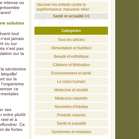
ue intense ou
Vacciner les enfants contre le
 présentée
papillomavirus: mauvaise idée!
caces!
Santé et actualité (+)
pre solution
Categories
èvent tout
n'est jamais
Tous les articles
nt ou sur
Alimentation et Nutrition
ela n'est pas
lation sur la
Beauté et esthétique
Citations et Motivation
la sérotonine
Environnement et santé
béquille!
nt sur la
Le corps humain
e l'organisme
mpenser ce
Médecine et société
s mentales
Médecine naturelle
Nouvelles d'Advitae
er ses
 entre plutôt
Produits naturels
réel et à
Santé et actualité
'effondrer. Ce
nt de fortes
Syndromes et maladies