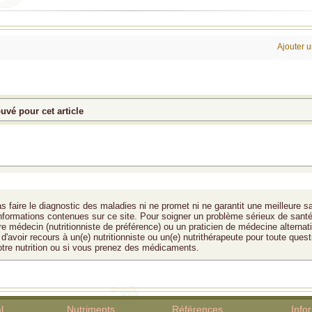
Ajouter 
vé pour cet article
s faire le diagnostic des maladies ni ne promet ni ne garantit une meilleure s
 informations contenues sur ce site. Pour soigner un problème sérieux de santé
tre médecin (nutritionniste de préférence) ou un praticien de médecine alternat
d'avoir recours à un(e) nutritionniste ou un(e) nutrithérapeute pour toute quest
otre nutrition ou si vous prenez des médicaments.
l
Nutriments
Références
Info