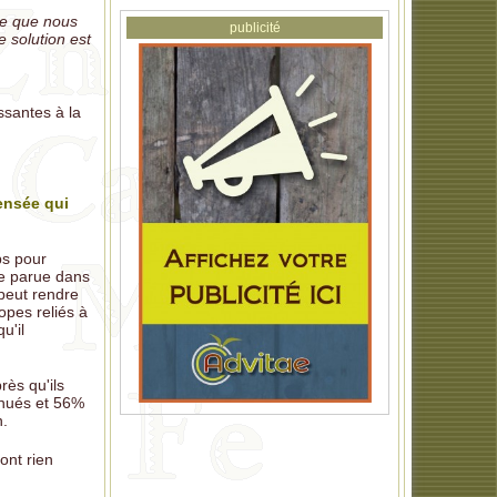
re que nous
publicité
 solution est
ssantes à la
ensée qui
ps pour
de parue dans
peut rendre
opes reliés à
u'il
rès qu'ils
inués et 56%
n.
ont rien