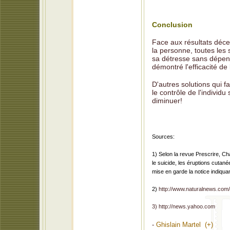
Conclusion
Face aux résultats déce
la personne, toutes les 
sa détresse sans dépend
démontré l'efficacité de 
D'autres solutions qui f
le contrôle de l'individ
diminuer!
Sources:
1) Selon la revue Prescrire, C
le suicide, les éruptions cutan
mise en garde la notice indiqua
2)
http://www.naturalnews.co
3) http://news.yahoo.com
-
Ghislain Martel (+)