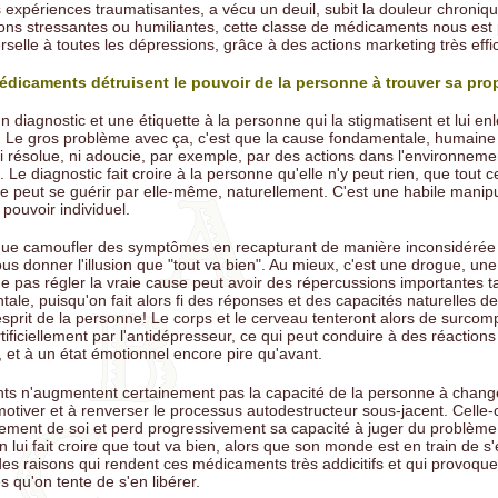
s expériences traumatisantes, a vécu un deuil, subit la douleur chroniq
ations stressantes ou humiliantes, cette classe de médicaments nous est
selle à toutes les dépressions, grâce à des actions marketing très effi
médicaments détruisent le pouvoir de la personne à trouver sa pro
 diagnostic et une étiquette à la personne qui la stigmatisent et lui enl
. Le gros problème avec ça, c'est que la cause fondamentale, humaine 
ni résolue, ni adoucie, par exemple, par des actions dans l'environneme
. Le diagnostic fait croire à la personne qu'elle n'y peut rien, que tout c
ne peut se guérir par elle-même, naturellement. C'est une habile manipu
e pouvoir individuel.
que camoufler des symptômes en recapturant de manière inconsidérée 
s donner l'illusion que "tout va bien". Au mieux, c'est une drogue, une 
e pas régler la vraie cause peut avoir des répercussions importantes ta
le, puisqu'on fait alors fi des réponses et des capacités naturelles d
'esprit de la personne! Le corps et le cerveau tenteront alors de surco
ificiellement par l'antidépresseur, ce qui peut conduire à des réaction
et à un état émotionnel encore pire qu'avant.
ts n'augmentent certainement pas la capacité de la personne à chang
tiver et à renverser le processus autodestructeur sous-jacent. Celle-ci
ment de soi et perd progressivement sa capacité à juger du problème 
n lui fait croire que tout va bien, alors que son monde est en train de s
des raisons qui rendent ces médicaments très addicitifs et qui provoque
s qu'on tente de s'en libérer.