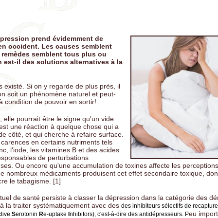
er les enfants contre le papillomavirus: mauvaise idée!
 Ebola: une pandémie montée de toute pièce?
dépression prend évidemment de
ulcorants, la nouvelle mode!
 en occident. Les causes semblent
s remèdes semblent tous plus ou
n - Lettre au Journal de Montréal
 est-il des solutions alternatives à la
xines environnementales et leurs effets sur la santé
 existé. Si on y regarde de plus près, il
ne nouvelle. Une goutte d'eau ...
on soit un phénomène naturel et peut-
 condition de pouvoir en sortir!
 elle pourrait être le signe qu'un vide
le est une réaction à quelque chose qui a
e côté, et qui cherche à refaire surface.
 carences en certains nutriments tels
c, l'iode, les vitamines B et des acides
responsables de perturbations
es. Ou encore qu'une accumulation de toxines affecte les perceptions
e nombreux médicaments produisent cet effet secondaire toxique, dont
e le tabagisme. [1]
ctuel de santé persiste à classer la dépression dans la catégorie des 
à la traiter systématiquement avec des
des inhibiteurs sélectifs de recapture
eu import
ctive
S
erotonin
R
e-uptake
I
nhibitors), c'est-à-dire des antidépresseurs. P