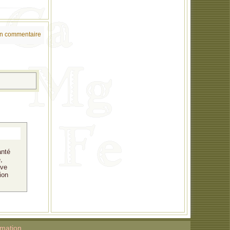
un commentaire
anté
,
ive
ion
rmation