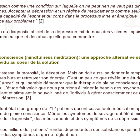
ssion comme une condition sur laquelle on ne peut rien ne veut pas di
mes. Accepter la dépression et un régime de médicaments comme seule
a capacité de l'esprit et du corps dans le processus inné et énergique
ace aux problèmes
.
" [2]
du diagnostic officiel de la dépression fait de nous des victimes impui
armaceutique et des abus qu'elle peut commettre.
 conscience (mindfulness meditation): une approche alternative s
ividu au coeur de la solution
tristesse, la morosité, la déception. Mais on doit aussi se donner le tem
r ses buts et retrouver son énergie. C'est un peu ce que révèle une étu
Lancet
" et qui semble démontrer que la thérapie de pleine conscience 
. L'étude fait valoir que nous pourrions éliminer le besoin des psychotr
lant et stimulant le pouvoir inné de l'individu à gérer consciemment ce q
a dépression. [3]
 font état d'un groupe de 212 patients qui ont cessé toute médication ap
apie de pleine conscience. Même les symptômes de sevrage ont été dim
er du "diagnostic", des médicaments et des symptômes de la dépressio
 ces milliers de "patients" rendus dépendants à des substances qui ne f
r des symptômes et qui ne règlent rien.