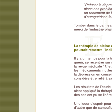
"
Refuser la dépre
nions nos problè
un reniement de l
d'autoguérison f
Tomber dans le panneau 
merci de l'industrie ph
La thérapie de pleine
pourrait remettre l'ind
Il y a un temps pour la 
guérir, se recentrer su
la revue médicale "
The 
les médicaments inutiles
la dépression en conseil
considère être relié à s
Les résultats de l'étude
aient appliqué la thér
des cas ont pu se libér
Une lueur d'espoir pour
d'autre que de camoufle