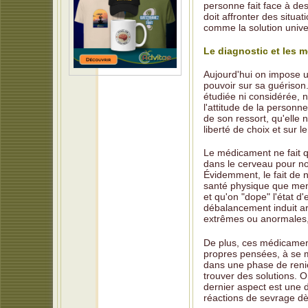
personne fait face à de
doit affronter des situ
comme la solution univer
Le diagnostic et les 
Aujourd'hui on impose un
pouvoir sur sa guérison
étudiée ni considérée, 
l'attitude de la personne
de son ressort, qu'elle 
liberté de choix et sur l
Le médicament ne fait 
dans le cerveau pour nou
Évidemment, le fait de n
santé physique que menta
et qu'on "dope" l'état d
débalancement induit art
extrêmes ou anormales, 
De plus, ces médicamen
propres pensées, à se mo
dans une phase de renie
trouver des solutions. O
dernier aspect est une 
réactions de sevrage dè