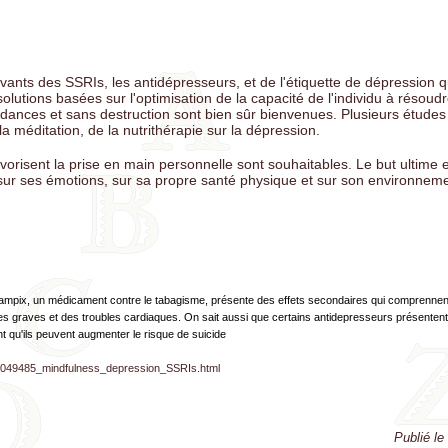
vants des SSRIs, les antidépresseurs, et de l'étiquette de dépression q
solutions basées sur l'optimisation de la capacité de l'individu à résou
ances et sans destruction sont bien sûr bienvenues. Plusieurs études
la méditation, de la nutrithérapie sur la dépression.
avorisent la prise en main personnelle sont souhaitables. Le but ultime e
u sur ses émotions, sur sa propre santé physique et sur son environneme
hampix, un médicament contre le tabagisme, présente des effets secondaires qui comprennent
ées graves et des troubles cardiaques. On sait aussi que certains antidepresseurs présentent 
nt qu'ils peuvent augmenter le risque de suicide
m/049485_mindfulness_depression_SSRIs.html
Publié le