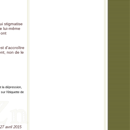
ui stigmatise
dre lui-même
 ont
st d'accroître
nt, non de le
 la dépression,
sur l'étiquette de
 27 avril 2015